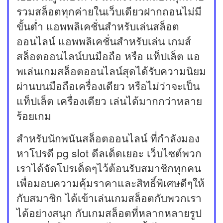
รวมสล็อตทุกค่ายในเว็บเดียวฝากถอนไม่มี
ขั้นต่ำ แอพพลิเคชั่นสำหรับเล่นสล็อต
ออนไลน์ แอพพลิเคชั่นสำหรับเล่น เกมส์
สล็อตออนไลน์บนมือถือ หรือ แท็ปเล็ต แอ
พเล่นเกมสล็อตออนไลน์สุดได้รับความนิยม
ผ่านบนมือถือเครื่องเดียว หรือไม่ว่าจะเป็น
แท็ปเล็ต เครื่องเดียว เล่นได้มากกว่าหลาย
ร้อยเกม
สำหรับนักพนันสล็อตออนไลน์ ที่กำลังมอง
หาโปรดี pg slot ดีลเด็ดเยอะ เว็บไซต์พวก
เราได้จัดโปรเด็ดๆไว้ต้อนรับสมาชิกทุกคน
เพื่อมอบความคุ้มราคาและสิทธิ์พิเศษดีๆให้
กับสมาชิก ได้เข้าเล่นเกมสล็อตกับพวกเรา
ได้อย่างสนุก กับเกมสล็อตที่หลากหลายรูป