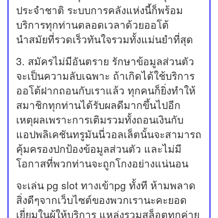
ประจำชาติ ระบบการคลังแห่งนี้ก็พร้อม
บริการทุกท่านตลอดเวลาด้วยออโต้
นำสมัยที่รวดเร็วทันใจรวมทั้งแม่นยำที่สุด
3. สมัครไม่มีอันตราย รักษาข้อมูลส่วนตัว
จะเป็นความลับเฉพาะ ถ้าเกิดได้ใช้บริการ
ออโต้ฝากถอนกับเราแล้ว ทุกคนก็ยิ่งทำให้
สมาชิกทุกท่านได้รับผลดีมากขึ้นไปอีก
เหตุผลเพราะการเติมรวมทั้งถอนเงินกับ
แอปพลิเคชันทรูมันนี่วอลเล็ตนั้นจะสามารถ
คุ้มครองปกป้องข้อมูลส่วนตัว และไม่มี
โอกาสที่พวกท่านจะถูกโกงอย่างแน่นอน
จะเล่น pg slot ทางเข้าpg ทั้งที ห้ามพลาด
สิ่งดีๆจากเว็บไซต์ของพวกเรานะคะยอด
เยี่ยมในผู้ให้บริการ แหล่งรวมสล็อตทุกค่าย