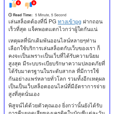
0
0
Read Time:
5 Minute, 5 Second
เล่นสล็อตต้องที่นี่ PG
ทางเข้าpg
ฝากถอน
เร็วที่สุด แจ็คพอตแตกไวกว่าผู้ใดกันแน่
เหตุผลที่นักเดิมพันออนไลน์หลายๆท่าน
เลือกใช้บริการเล่นสล็อตกับเว็บของเรา ก็
คงจะเป็นเพราะเป็นเว็บที่ได้รับความนิยม
สูงสุด มีระบบระเบียบรักษาความปลอดภัยที่
ได้รับมาตรฐานในระดับสากล ที่มีการใช้
กันอย่างแพร่หลายทั่วโลก รวมทั้งอีกเหตุผล
เป็นเป็นเว็บสล็อตออนไลน์ที่มีอัตราการจ่าย
สูงที่สุดนั่นเอง
พิสูจน์ได้ด้วยตัวคุณเอง ยิ่งกว่านั้นยังได้รับ
การคืนยอดเสียของเครดิตในบัญชีแต่ละวัน