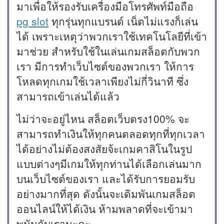
มาเพื่อให้รองรับเครื่องมือโทรศัพท์มือถือ
pg slot
ทุกรุ่นทุกแบรนด์ เน็ตไม่แรงก็เล่น
ได้ เพราะเหตุว่าพวกเราใช้เทคโนโลยีที่เข้า
มาช่วย สำหรับใช้ในเล่นเกมสล็อตกับพวก
เรา มีการทำเว็บไซต์ของพวกเรา ให้การ
โหลดทุกเกมใช้เวลาเพียงไม่กี่วินาที ซึ่ง
สามารถเข้าเล่นได้แล้ว
ไม่ว่าจะอยู่ไหน สล็อตเว็บตรง100% จะ
สามารถทำเงินให้ทุกคนตลอดทุกที่ทุกเวลา
ได้อย่างไม่ต้องสงสัยจ้ะเกมคาสิโนในรูป
แบบต่างๆมีเกมให้ทุกท่านได้เลือกเล่นมาก
บนเว็บไซต์ของเรา และได้รับการยอมรับ
อย่างมากที่สุด ดังนั้นจะเดิมพันเกมสล็อต
ออนไลน์ให้ได้เงิน ห้ามพลาดที่จะเข้ามา
พนันกับเรานะคะ