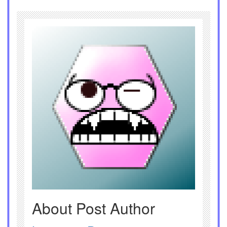
About Post Author