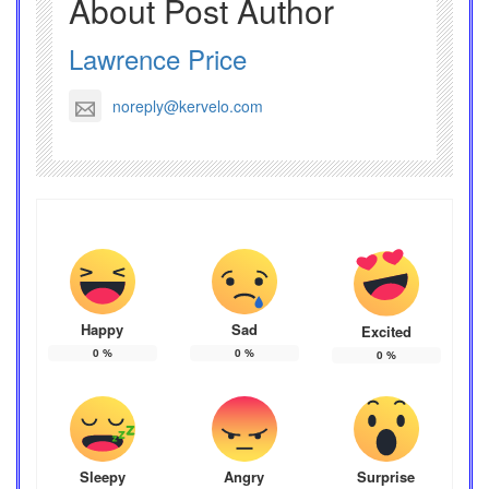
About Post Author
Lawrence Price
noreply@kervelo.com
Happy
Sad
Excited
0
%
0
%
0
%
Sleepy
Angry
Surprise