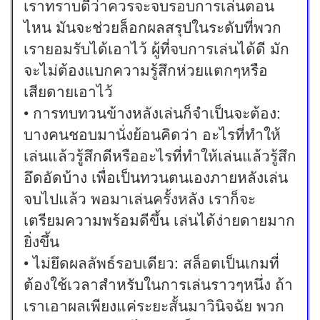
เราทราบดีว่าควรจะจบรอบการเล่นตอน
ไหน มันจะช่วยล็อกผลสรุปในระดับที่พวก
เรายอมรับได้เอาไว้ ผู้ที่จบการเล่นได้ดี มัก
จะไม่ต้องแบกความรู้สึกห่วยแตกๆหรือ
เสียดายเอาไว้
• การทบทวนข้างหลังเล่นก็จำเป็นจะต้อง:
บางคนชอบมานั่งย้อนคิดว่า อะไรที่ทำให้
เล่นแล้วรู้สึกดีหรืออะไรที่ทำให้เล่นแล้วรู้สึก
อึดอัดบ้าง เพื่อเป็นทวนตนเองภายหลังเล่น
จบไปแล้ว พอมาเล่นครั้งหลัง เราก็จะ
เตรียมความพร้อมดีขึ้น เล่นได้ง่ายดายมาก
ยิ่งขึ้น
• ไม่ยึดผลลัพธ์รอบเดียว: สล็อตเป็นเกมที่
ต้องใช้เวลาสำหรับในการเล่นราวๆหนึ่ง ถ้า
เราเอาผลเพียงแค่ระยะสั้นมาวินิจฉัย พวก