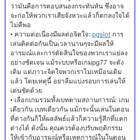
ว่ามันคือการตอบสนองกระทันหัน ซึ่งอาจ
จะก่อให้พวกเราเสียจังหวะแล้วก็ตกลงใจได้
ไม่ดีพอ
• ความต่อเนื่องมีผลต่อจิตใจ:
pgslot
การ
เล่นติดต่อกันเป็นเวลานานๆจะมีผลให้
อารมณ์และการตัดสินใจของพวกเราแย่ลง
อย่างชัดเจน แม้ระบบหรือเกมpg77 จะดัง
เดิม แต่ภาวะจิตใจพวกเราไม่เหมือนเดิม
แล้ว โดยเหตุนี้ อย่าลืมแบ่งรอบการเล่นให้
เด่นชัดด้วย
• เลือกเกมรวมทั้งเบทตามสถานการณ์: เกม
เดียวกัน เบทเดียวกัน แม้กระนั้นเล่นในตอน
ที่ต่างกันก็ให้ผลลัพธ์แล้วก็ความรู้สึกที่แตก
ต่างได้ ดังนั้น คุณควรต้องปรับพฤติกรรม
ให้เข้ากับอารมณ์หรือเหตุการณ์ในในตอน