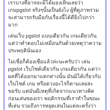
เราบางทีอาจจะมิได้มองเห็นเลยว่า
เกมpgslot จริงๆนั้นเป็นยังไง ผู้ที่ดูภาพรวม
จะสามารถรับมือกับเรื่องนี้ได้ดียิ่งไปกว่า
มาก
เล่นเว็บ pgslot แบบเดียวกัน เกมเดียวกัน
แต่ว่าคำตอบไม่เหมือนกันด้วยเหตุว่าความ
ประพฤตินั่นเอง
ไม่เชื่อก็ต้องเชื่อแล้วล่ะนะครับว่า เล่น
pgslot เว็บไซต์เดียวกัน เกมเดียวกัน แต่ว่า
ผลที่ได้ออกมาแตกต่างนั้น มันมิได้เกี่ยวกับ
เว็บไซต์ เกม หรือดวงอะไรก็ตามเลยล่ะ
ขอรับ แต่มันมีเหตุที่เกิดจากแนวทางคิด
ก่อนเล่นของเรา พฤติกรรมที่เราทำในขณะ
ที่เล่น รวมถึงการหยุดเล่นในแต่ละครั้งว่า