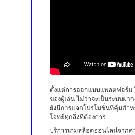
ตั้งแต่การออกแบบแพลตฟอร์ม ไ
ของผู้เล่น ไม่ว่าจะเป็นระบบฝา
ยังมีการแจกโปรโมชั่นที่คุ้มสำหรั
โจทย์ทุกสิ่งที่ต้องการ
บริการเกมสล็อตออนไลน์จากค่าย