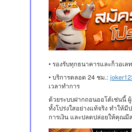
• รองรับทุกธนาคารและก็วอเลท
• บริการตลอด 24 ชม.:
joker12
เวลาทำการ
ด้วยระบบฝากถอนออโต้เช่นนี้ ผ
ทั้งโปร่งใสอย่างแท้จริง ทำให้
การเงิน และปลดปล่อยให้คุณมีส