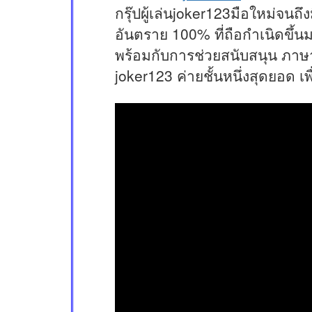
กรุ๊ปผู้เล่นjoker123มือใหม่จนถ
อันตราย 100% ที่ถือกำเนิดขึ้
พร้อมกับการช่วยสนับสนุน ภาษ
joker123 ค่ายชั้นหนึ่งสุดยอด เพ