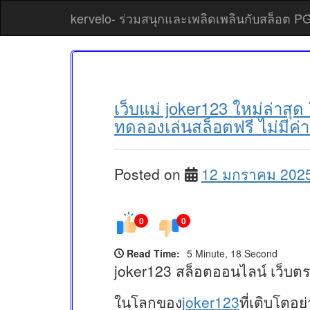
Skip
kervelo- ร่วมสนุกและเพลิดเพลินกับสล็อต P
to
content
เว็บแม่ joker123 ใหม่ล่าสุด
ทดลองเล่นสล็อตฟรี ไม่มีค่า
Posted on
12 มกราคม 202
0
0
Read Time:
5 Minute, 18 Second
joker123 สล็อตออนไลน์ เว็บ
ในโลกของ
joker123
ที่เติบโตอย