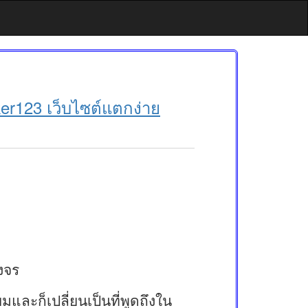
oker123 เว็บไซต์แตกง่าย
งจร
ยมและก็เปลี่ยนเป็นที่พูดถึงใน