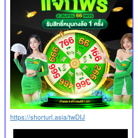
https://shorturl.asia/twDIJ