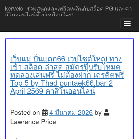
Skip
kervelo- ร่วมสนุกและเพลิดเพลินกับสล็อต PG และคา
to
สิโนออนไลน์ที่ไม่เหมือนใคร!
content
T
o
g
g
l
e
เว็บแม่ ปั่นแตก66 เวปไซต์ใหญ่ ทาง
n
เข้า สล็อต ล่าสุด สมัครปุ๊บรับโหมด
a
ทดลองเล่นฟรี ไม่ต้องฝาก เครดิตฟรี
v
Top 5 by Thad puntaek66.bar 2
i
g
April 2569 คาสิโนออนไลน์
a
t
i
Posted on
4 มีนาคม 2026
by
o
n
Lawrence Price