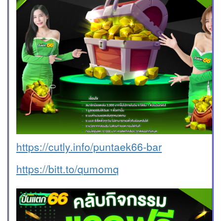
https://cutly.info/puntaek66-bar
https://bitt.to/qumomq