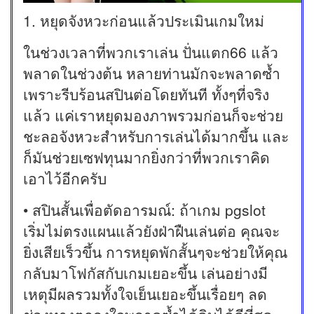
1. หยุดจังหวะก่อนแล้วประเมินเกมใหม่
ในช่วงเวลาที่พวกเราเล่น ปั่นแตก66 แล้ว
พลาดในช่วงต้น หลายท่านมักจะพลาดซ้ำ
เพราะรีบร้อนสปินต่อโดยทันที ทั้งๆที่จริง
แล้ว แค่เราหยุดมองภาพรวมก่อนก็จะช่วย
ชะลอจังหวะสำหรับการเล่นได้มากขึ้น และ
ก็มันช่วยเซฟทุนมากยิ่งกว่าที่พวกเราคิด
เอาไว้อีกครับ
• สปินสั้นเพื่อตัดอารมณ์: ถ้าเกม pgslot
เริ่มไม่ตรงแผนแล้วยังฝ่าฝืนเล่นต่อ คุณจะ
ยิ่งเสียเร็วขึ้น การหยุดพักสั้นๆจะช่วยให้คุณ
กลับมาโฟกัสกับเกมเยอะขึ้น เล่นอย่างมี
เหตุมีผลรวมทั้งใจเย็นเยอะขึ้นเรื่อยๆ ลด