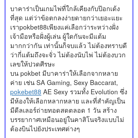
บาคาร่าเป็นเกมไพ่ที่ใกล้เคียงกับป๊อกเด้ง
ที่สุด แต่ว่าข้อตกลงง่ายดายกว่าเยอะแยะ
เราpokbet88เพียงแค่เลือกว่าระหว่างฝั่ง
เจ้ามือหรือฝั่งผู้เล่น ผู้ใดกันจะมีแต้ม
มากกว่ากัน เท่านั้นก็จบแล้ว ไม่ต้องทราบดี
ว่ากี่แต้มถึงจะจั่ว ไม่ต้องนับไพ่ ไม่ต้องบวก
เลขให้ปวดศีรษะ
บน pokbet มีบาคาร่าให้เลือกจากหลาย
ค่าย เช่น SA Gaming, Sexy Baccarat,
pokebet88
AE Sexy รวมทั้ง Evolution ซึ่ง
มีห้องให้เลือกหลากหลาย และที่สำคัญเป็น
มีดีลเลอร์ถ่ายทอดสดตลอด 1 วัน สร้าง
บรรยากาศเหมือนอยู่ในคาสิโนจริงแบบไม่
ต้องบินไปยังประเทศต่างๆ