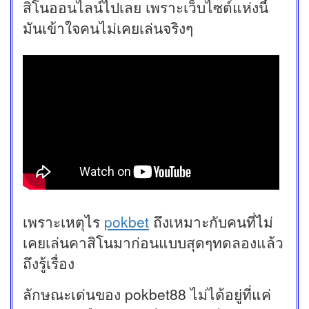
สิโนออนไลน์ไปเลย เพราะเว็บไซต์แห่งนี้
มันเข้าใจคนไม่เคยเล่นจริงๆ
เพราะเหตุไร
pokbet
ถึงเหมาะกับคนที่ไม่
เคยเล่นคาสิโนมาก่อนแบบสุดๆทดลองแล้ว
ถึงรู้เรื่อง
ลักษณะเด่นของ pokbet88 ไม่ได้อยู่ที่แค่