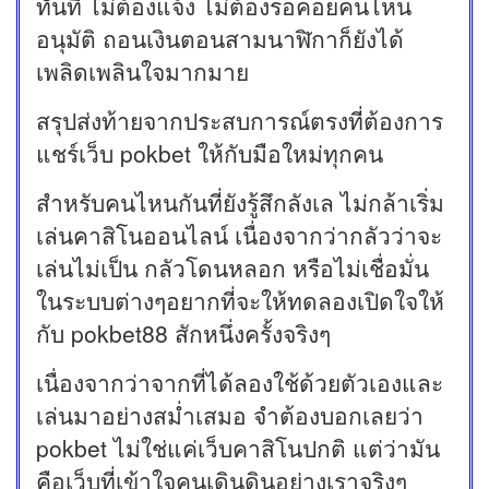
ทันที ไม่ต้องแจ้ง ไม่ต้องรอคอยคนไหน
อนุมัติ ถอนเงินตอนสามนาฬิกาก็ยังได้
เพลิดเพลินใจมากมาย
สรุปส่งท้ายจากประสบการณ์ตรงที่ต้องการ
แชร์เว็บ pokbet ให้กับมือใหม่ทุกคน
สำหรับคนไหนกันที่ยังรู้สึกลังเล ไม่กล้าเริ่ม
เล่นคาสิโนออนไลน์ เนื่องจากว่ากลัวว่าจะ
เล่นไม่เป็น กลัวโดนหลอก หรือไม่เชื่อมั่น
ในระบบต่างๆอยากที่จะให้ทดลองเปิดใจให้
กับ pokbet88 สักหนึ่งครั้งจริงๆ
เนื่องจากว่าจากที่ได้ลองใช้ด้วยตัวเองและ
เล่นมาอย่างสม่ำเสมอ จำต้องบอกเลยว่า
pokbet ไม่ใช่แค่เว็บคาสิโนปกติ แต่ว่ามัน
คือเว็บที่เข้าใจคนเดินดินอย่างเราจริงๆ