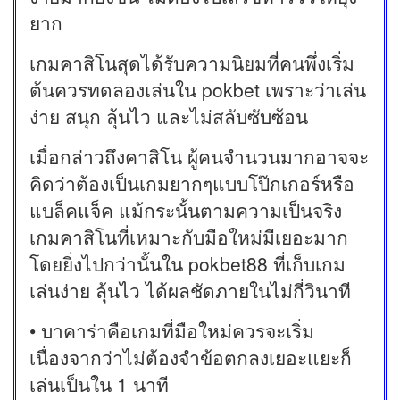
ยาก
เกมคาสิโนสุดได้รับความนิยมที่คนพึ่งเริ่ม
ต้นควรทดลองเล่นใน pokbet เพราะว่าเล่น
ง่าย สนุก ลุ้นไว และไม่สลับซับซ้อน
เมื่อกล่าวถึงคาสิโน ผู้คนจำนวนมากอาจจะ
คิดว่าต้องเป็นเกมยากๆแบบโป๊กเกอร์หรือ
แบล็คแจ็ค แม้กระนั้นตามความเป็นจริง
เกมคาสิโนที่เหมาะกับมือใหม่มีเยอะมาก
โดยยิ่งไปกว่านั้นใน pokbet88 ที่เก็บเกม
เล่นง่าย ลุ้นไว ได้ผลชัดภายในไม่กี่วินาที
• บาคาร่าคือเกมที่มือใหม่ควรจะเริ่ม
เนื่องจากว่าไม่ต้องจำข้อตกลงเยอะแยะก็
เล่นเป็นใน 1 นาที