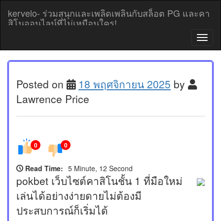
Skip
kervelo- ร่วมสนุกและเพลิดเพลินกับสล็อต PG และคา
to
สิโนออนไลน์ที่ไม่เหมือนใคร!
content
T
o
g
g
l
Posted on
18 พฤศจิกายน 2025
by
e
Lawrence Price
n
a
v
i
g
0
0
a
t
i
Read Time:
5 Minute, 12 Second
o
pokbet เว็บไซต์คาสิโนชั้น 1 ที่มือใหม่
n
เล่นได้อย่างง่ายดายไม่ต้องมี
ประสบการณ์ก็เริ่มได้