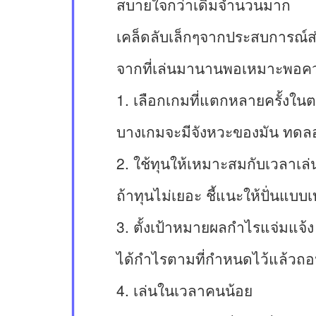
สบายใจกว่าเดิมจำนวนมาก
เคล็ดลับเล็กๆจากประสบการณ์ส่
จากที่เล่นมานานพอเหมาะพอควร ต
1. เลือกเกมที่แตกหลายครั้งในต
บางเกมจะมีจังหวะของมัน ทดลอง
2. ใช้ทุนให้เหมาะสมกับเวลาเล่
ถ้าทุนไม่เยอะ ชี้แนะให้ปั่นแบบเ
3. ตั้งเป้าหมายผลกำไรแจ่มแจ้ง
ได้กำไรตามที่กำหนดไว้แล้วถอนใ
4. เล่นในเวลาคนน้อย