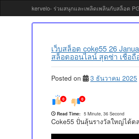
Skip
kervelo- ร่วมสนุกและเพลิดเพลินกับสล็อต P
to
content
เว็บสล็อต coke55 26 Janua
สล็อตออนไลน์ สุดซ่า เชื่อถื
Posted on
3 ธันวาคม 2025
0
0
Read Time:
5 Minute, 36 Second
Coke55 ปั่นลุ้นรางวัลใหญ่ได้ต