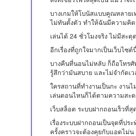
บางเกมให้โบนัสแบบคูณหลายเท่า
ไม่ทันตั้งตัว ทำให้ฉันมีความค
เล่นได้ 24 ชั่วโมงจริง ไม่มีสะดุ
อีกเรื่องที่ถูกใจมากเป็นเว็บไซ
บางคืนที่นอนไม่หลับ ก็ถือโทรศั
รู้สึกว่ามันสบาย และไม่จำกัด
ใครสถานที่ทำงานเป็นกะ งานไม่
เล่นตอนไหนก็ได้ตามความสะ
เว็บสล็อต ระบบฝากถอนเร็วที่สุ
เรื่องระบบฝากถอนเป็นจุดที่ประท
ครั้งคราวจะต้องคุยกับแอดไม่น 