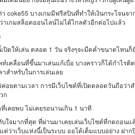
 coke55 บางเกมมีฟรีสปินที่ทำให้เงินกระโจนจาก
ิดว่าเกมสล็อตออนไลน์ไม่ได้ไกลตัวอีกต่อไปแล้ว
ด
ต์นี้เปิดให้เล่น ตลอด 1 วัน จริงๆจะมืดค่ำขนาดไหนก็
พท์เคลื่อนที่ขึ้นมาเล่นแก้เบื่อ บางคราวก็ได้กำไร
เวลาสำหรับในการเล่นเลย
ค่อยตามเวลา การมีเว็บไซต์ที่เปิดตลอดวันถือว่
ดวก
ดที่เคยพบ ไม่เคยรอนานเกิน 1 นาที
ับใจมากที่สุด ที่ผ่านมาเคยเล่นเว็บไซต์ที่กดถอนแล
แต่ว่าเว็บแห่งนี้เป็นระบบ ออโต้เต็มแบบอย่าง ฝากป