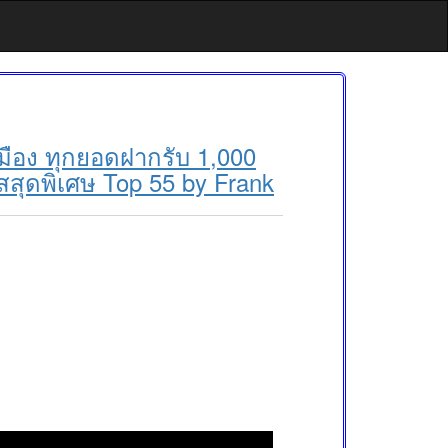
เมือง ทุกยอดฝากรับ 1,000
นัสสุดพิเศษ Top 55 by Frank