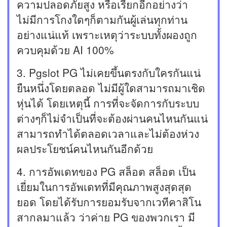
ความปลอดภัยสูง หรือเรียกอีกอย่างว่า
ไม่มีการโกงใดๆก็ตามกันผู้เล่นทุกท่าน
อย่างแน่แท้ เพราะเหตุว่าระบบทั้งผองถูก
ควบคุมด้วย AI 100%
3. Pgslot PG ไม่เคยขึ้นตรงกับใครกันแน่
ยืนหนึ่งโดยตลอด ไม่มีผู้ใดสามารถมาเชิด
หุ่นได้ โดยเหตุนี้ การที่จะจัดการกับระบบ
ต่างๆก็ไม่จำเป็นที่จะต้องผ่านคนไหนกันแน่
สามารถทำได้ตลอดเวลาและไม่ต้องห่วง
ผลประโยชน์คนไหนกันอีกด้วย
4. การอัพเดทของ PG สล็อต สล็อต เป็น
เยี่ยมในการอัพเดทที่มีคุณภาพสูงสุดสุด
ยอด โดยได้รับการยอมรับจากเวทีคาสิโน
สากลมาแล้ว ว่าค่าย PG ของพวกเรา มี