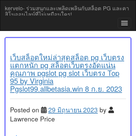
Skip
kervelo- ร่วมสนุกและเพลิดเพลินกับสล็อต PG และคา
to
สิโนออนไลน์ที่ไม่เหมือนใคร!
content
T
o
g
g
l
e
เว็บสล็อตใหม่ล่าสุดสล็อต pg เว็บตรง
n
แตกหนัก pg สล็อตเว็บตรงอัดแน่น
a
คุณภาพ pgslot pg slot เว็บตรง Top
v
95 by Virginia
i
g
Pgslot99.allbetasia.win 8 ก.ย. 2023
a
t
i
Posted on
29 มิถุนายน 2023
by
o
n
Lawrence Price