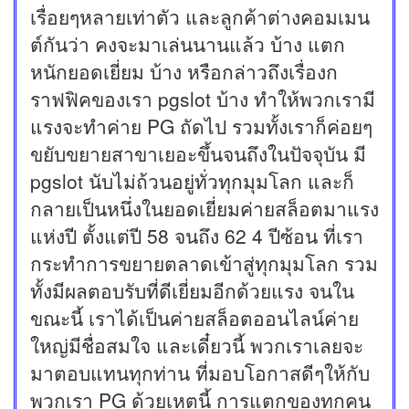
เรื่อยๆหลายเท่าตัว และลูกค้าต่างคอมเมน
ต์กันว่า คงจะมาเล่นนานแล้ว บ้าง แตก
หนักยอดเยี่ยม บ้าง หรือกล่าวถึงเรื่องก
ราฟฟิคของเรา pgslot บ้าง ทำให้พวกเรามี
แรงจะทำค่าย PG ถัดไป รวมทั้งเราก็ค่อยๆ
ขยับขยายสาขาเยอะขึ้นจนถึงในปัจจุบัน มี
pgslot นับไม่ถ้วนอยู่ทั่วทุกมุมโลก และก็
กลายเป็นหนึ่งในยอดเยี่ยมค่ายสล็อตมาแรง
แห่งปี ตั้งแต่ปี 58 จนถึง 62 4 ปีซ้อน ที่เรา
กระทำการขยายตลาดเข้าสู่ทุกมุมโลก รวม
ทั้งมีผลตอบรับที่ดีเยี่ยมอีกด้วยแรง จนใน
ขณะนี้ เราได้เป็นค่ายสล็อตออนไลน์ค่าย
ใหญ่มีชื่อสมใจ และเดี๋ยวนี้ พวกเราเลยจะ
มาตอบแทนทุกท่าน ที่มอบโอกาสดีๆให้กับ
พวกเรา PG ด้วยเหตุนี้ การแตกของทุกคน