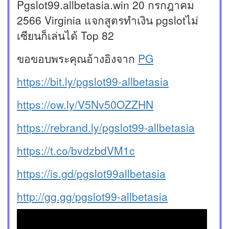
Pgslot99.allbetasia.win 20 กรกฎาคม
2566 Virginia แจกสูตรทำเงิน pgslotไม่
เซียนก็เล่นได้ Top 82
ขอขอบพระคุณอ้างอิงจาก
PG
https://bit.ly/pgslot99-allbetasia
https://ow.ly/V5Nv50OZZHN
https://rebrand.ly/pgslot99-allbetasia
https://t.co/bvdzbdVM1c
https://is.gd/pgslot99allbetasia
http://gg.gg/pgslot99-allbetasia