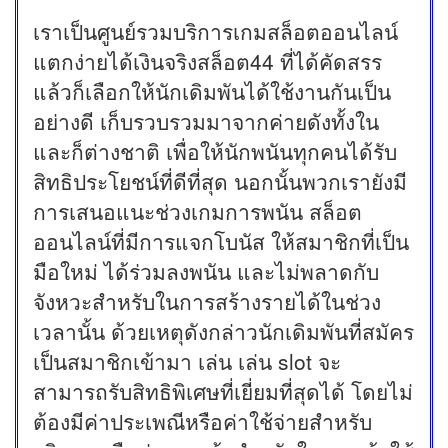
เราเป็นศูนย์รวมบริการเกมสล็อตออนไลน์
แตกง่ายได้เงินจริงสล็อต44 ที่ได้คัดสรร
แล้วก็เลือกให้นักเดิมพันได้ใช้งานกันเป็น
อย่างดี เก็บรวบรวมมาจากค่ายดังทั้งใน
และก็ต่างชาติ เพื่อให้นักพนันทุกคนได้รับ
สิทธิประโยชน์ที่ดีที่สุด นอกนั้นพวกเรายังมี
การเสนอแนะช่วงเกมการพนัน สล็อต
ออนไลน์ที่มีการแจกโบนัส ให้สมาชิกที่เป็น
มือใหม่ ได้ร่วมลงพนัน และไม่พลาดกับ
จังหวะสำหรับในการสร้างรายได้ในช่วง
เวลานั้น ด้วยเหตุดังกล่าวนักเดิมพันที่สมัคร
เป็นสมาชิกเข้ามา เล่น เล่น slot จะ
สามารถรับสิทธิพิเศษที่เยี่ยมที่สุดได้ โดยไม่
ต้องมีค่าประเพณีหรือค่าใช้จ่ายสำหรับ