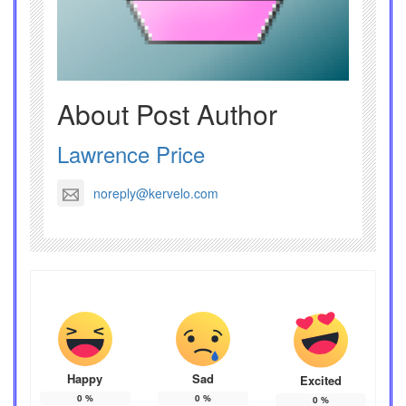
About Post Author
Lawrence Price
noreply@kervelo.com
Happy
Sad
Excited
0
%
0
%
0
%