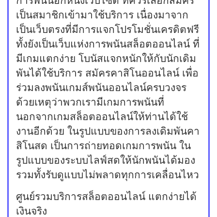
เป็นสมาชิกเข้ามาใช้บริการ เนื่องมาจาก
เป็นเว็บตรงที่มีการแจกโปรโมชั่นเครดิตฟรี
ทั้งยังเป็นเว็บแห่งการพนันสล็อตออนไลน์ ที่
มีเกมแตกง่าย โบนัสแจกหนักให้กับนักเดิม
พันได้ใช้บริการ สมัครคาสิโนออนไลน์ เพื่อ
ร่วมลงพนันเกมส์พนันออนไลน์ครบวงจร
ด้วยเหตุว่าพวกเรามีเกมการพนันที่
นอกจากเกมสล็อตออนไลน์ให้ท่านได้ใช้
งานอีกด้วย ในรูปแบบของการลงเดิมพันคา
สิโนสด เป็นการถ่ายทอดเกมการพนัน ใน
รูปแบบของระบบไลฟ์สดให้นักพนันได้มอง
รวมทั้งรับดูแบบไม่พลาดทุกการเคลื่อนไหว
ศูนย์รวมบริการสล็อตออนไลน์ แตกง่ายได้
เงินจริง