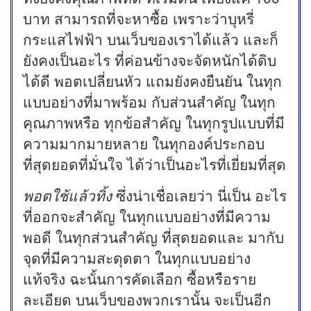
บาท สามารถที่จะหาซื้อ เพราะว่าบุหรี่
กระแสไฟฟ้า บนเว็บของเราได้แล้ว และก็
ยังคงเป็นอะไร ที่ค่อนข้างจะจัดหนักได้ดิบ
ได้ดี พอตเปลี่ยนหัว แถมยังคงยืนยัน ในทุก
แบบอย่างที่มาพร้อม กับส่วนสำคัญ ในทุก
คุณภาพหรือ ทุกข้อสำคัญ ในทุกรูปแบบที่มี
ความมากมายหลาย ในทุกองค์ประกอบ
ที่สุดยอดที่มั่นใจ ได้ว่าเป็นอะไรที่เยี่ยมที่สุด
พอตใช้แล้วทิ้ง
ซึ่งน่าเชื่อเลยว่า นี่เป็น อะไร
ที่ออกจะสำคัญ ในทุกแบบอย่างที่มีความ
พอดี ในทุกส่วนสำคัญ ที่สุดยอดและ มากับ
จุดที่มีความสะดุดตา ในทุกแบบอย่าง
แท้จริง ฉะนั้นการคัดเลือก ซื้อหรือราย
ละเอียด บนเว็บของพวกเรานั้น จะเป็นอีก