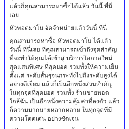
แล้วก็คุณสามารถหาซื้อได้แล้ว วันนี้ ที่นี่
เลย
หัวพอตมาโบ จัดจำหน่ายแล้ววันนี้ ที่นี่
คุณสามารถหาซื้อ หัวพอตมาโบ ได้แล้ว
วันนี้ ที่นี่เลย ที่คุณสามารถเข้าถึงจุดสำคัญ
ที่จะทำให้คุณได้เข้าสู่ บริการโอกาสใหม่
สุดแสนพิเศษ ที่สุดยอด รวมทั้งให้ความเย็น
ตั้งแต่ ระดับสั้นๆจนกระทั่งไปถึงระดับสูงได้
อย่างดีเยี่ยม แล้วก็เป็นอีกหนึ่งส่วนสำคัญ
ในทุกจุดที่สุดยอด รวมทั้ง ร้านขายพอต
ใกล้ฉัน เป็นอีกหนึ่งความคุ้มค่าที่ลงตัว แล้ว
ก็ความมากมายหลากหลาย ในทุกจุดที่มี
ความโดดเด่น อย่างชัดเจน