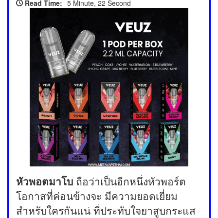
Read Time:
5 Minute, 22 Second
หัวพอตมาโบ
ถือว่าเป็นอีกหนึ่งหัวพอร์ต
โอกาสที่ค่อนข้างจะ มีความยอดเยี่ยม
สำหรับใครกันแน่ ที่ประทับใจยาสูบกระแส