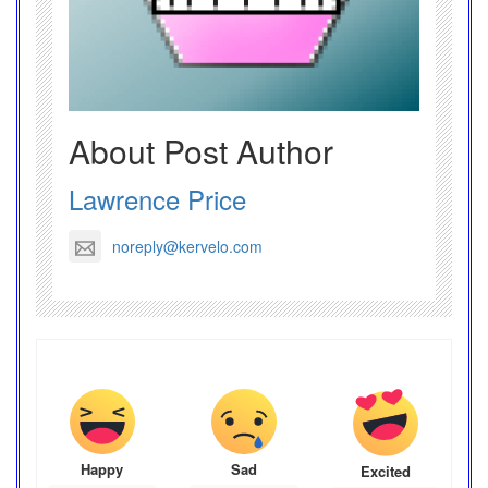
About Post Author
Lawrence Price
noreply@kervelo.com
Happy
Sad
Excited