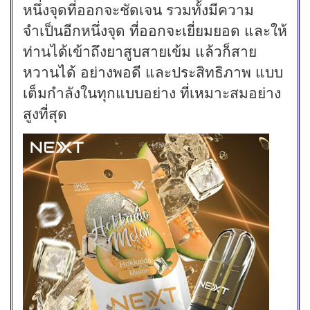
หนึ่งจุดที่ออกจะชัดเจน รวมทั้งมีความ
จำเป็นอีกหนึ่งจุด ที่ออกจะเยี่ยมยอด และให้
ท่านได้เข้าถึงยาสูบสายเข้ม แล้วก็สาย
หวานได้ อย่างพอดี และประสิทธิภาพ แบบ
เต็มกำลังในทุกแบบอย่าง ที่เหมาะสมอย่าง
สูงที่สุด