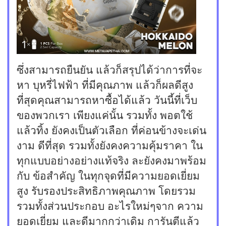
ซึ่งสามารถยืนยัน แล้วก็สรุปได้ว่าการที่จะ
หา บุหรี่ไฟฟ้า ที่มีคุณภาพ แล้วก็ผลดีสูง
ที่สุดคุณสามารถหาซื้อได้แล้ว วันนี้ที่เว็บ
ของพวกเรา เพียงแค่นั้น รวมทั้ง พอตใช้
แล้วทิ้ง ยังคงเป็นตัวเลือก ที่ค่อนข้างจะเด่น
งาม ดีที่สุด รวมทั้งยังคงความคุ้มราคา ใน
ทุกแบบอย่างอย่างแท้จริง ละยังคงมาพร้อม
กับ ข้อสำคัญ ในทุกจุดที่มีความยอดเยี่ยม
สูง รับรองประสิทธิภาพคุณภาพ โดยรวม
รวมทั้งส่วนประกอบ อะไรใหม่ๆจาก ความ
ยอดเยี่ยม และดีมากกว่าเดิม การันตีแล้ว