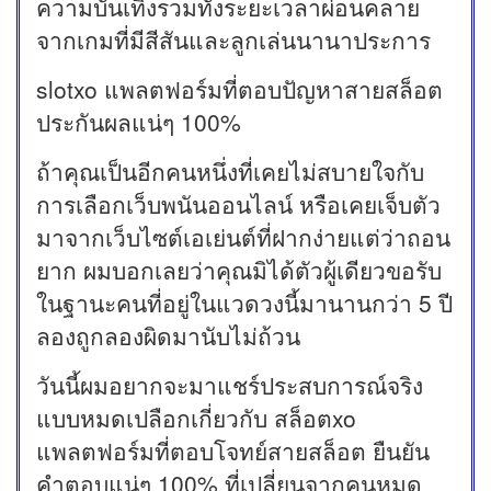
ความบันเทิงรวมทั้งระยะเวลาผ่อนคลาย
จากเกมที่มีสีสันและลูกเล่นนานาประการ
slotxo แพลตฟอร์มที่ตอบปัญหาสายสล็อต
ประกันผลแน่ๆ 100%
ถ้าคุณเป็นอีกคนหนึ่งที่เคยไม่สบายใจกับ
การเลือกเว็บพนันออนไลน์ หรือเคยเจ็บตัว
มาจากเว็บไซต์เอเย่นต์ที่ฝากง่ายแต่ว่าถอน
ยาก ผมบอกเลยว่าคุณมิได้ตัวผู้เดียวขอรับ
ในฐานะคนที่อยู่ในแวดวงนี้มานานกว่า 5 ปี
ลองถูกลองผิดมานับไม่ถ้วน
วันนี้ผมอยากจะมาแชร์ประสบการณ์จริง
แบบหมดเปลือกเกี่ยวกับ สล็อตxo
แพลตฟอร์มที่ตอบโจทย์สายสล็อต ยืนยัน
คำตอบแน่ๆ 100% ที่เปลี่ยนจากคนหมด