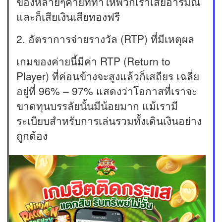
ของหลายๆค่ายที่ทำให้พวกเราเสียอารมณ์
และก็เสียเงินเสียทองฟรี
2. อัตราการจ่ายรางวัล (RTP) ที่มีเหตุผล
เกมของค่ายนี้มีค่า RTP (Return to
Player) ที่ค่อนข้างจะสูงแล้วก็เสถียร เฉลี่ย
อยู่ที่ 96% – 97% แสดงว่าโอกาสที่เราจะ
ขาดทุนบรรลัยนั้นมีน้อยมาก แม้เรามี
ระเบียบสำหรับการเล่นรวมทั้งเดินเงินอย่าง
ถูกต้อง