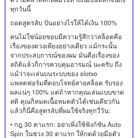
ทุกวันนี้
ถอดสูตรลับ ปั่นอย่างไรให้ได้เงิน 100%
คนไม่ใช่น้อยชอบมีความรู้สึกว่าสล็อตคือ
เรื่องของดวงเพียงอย่างเดียว แม้กระนั้น
จากประสบการณ์ของผม มันคือเรื่องของ
สถิติแล้วก็การควบคุมอารมณ์ นะครับ ถึง
แม้ว่าจะเล่นบนระบบของ slotxo
แพลตฟอร์มที่ตอบโจทย์สายสล็อต รับรอง
ผลแน่ๆ 100% แต่ถ้าหากคุณเล่นแบบขาด
สติ คุณก็หมดเนื้อหมดตัวได้เช่นเดียวกัน
แล้วก็นี่คือสูตรลับที่ผมใช้จริงทุกวี่วัน:
• กฎ 30 ตาแรก: อย่าเพิ่งใช้ฟังก์ชัน Auto
Spin ในช่วง 30 ตาแรก ให้กดด้วยมือตัว