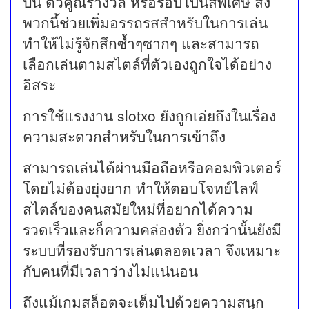
ปิน ตัวคูณรางวัล หรือรอบโบนัสพิเศษ สิ่ง
พวกนี้ช่วยเพิ่มอรรถรสสำหรับในการเล่น
ทำให้ไม่รู้จักสึกซ้ำๆซากๆ และสามารถ
เลือกเล่นตามสไตล์ที่ตัวเองถูกใจได้อย่าง
อิสระ
การใช้แรงงาน slotxo ยังถูกเอ่ยถึงในเรื่อง
ความสะดวกสำหรับในการเข้าถึง
สามารถเล่นได้ผ่านมือถือหรือคอมพิวเตอร์
โดยไม่ต้องยุ่งยาก ทำให้ตอบโจทย์ไลฟ์
สไตล์ของคนสมัยใหม่ที่อยากได้ความ
รวดเร็วและก็ความคล่องตัว ยิ่งกว่านั้นยังมี
ระบบที่รองรับการเล่นตลอดเวลา จึงเหมาะ
กับคนที่มีเวลาว่างไม่แน่นอน
ถึงแม้เกมสล็อตจะเต็มไปด้วยความสนุก