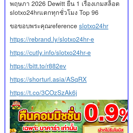
พฤษภา 2026 Dewitt ยืน 1 เรื่องเกมสล็อต
slotxo24hrแตกทุกชั่วโมง Top 96
ขอขอบพระคุณreference
slotxo24hr
https://rebrand.ly/slotxo24hr-e
https://cutly.info/slotxo24hr-e
https://bitt.to/r882ev
https://shorturl.asia/ASqRX
https://t.co/3COzSzAk6j