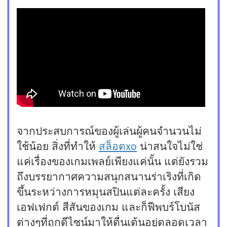
จากประสบการณ์ของผู้เล่นผู้คนจำนวนไม่
ใช้น้อย สิ่งที่ทำให้
สล็อตxo
น่าสนใจไม่ใช่
แค่เรื่องของเกมเพลย์เพียงแค่นั้น แต่ยังรวม
ถึงบรรยากาศความสนุกสนานร่าเริงที่เกิด
ขึ้นระหว่างการหมุนสปินแต่ละครั้ง เสียง
เอฟเฟกต์ สีสันของเกม และก็ฟีพบร์โบนัส
ต่างๆที่ถูกดีไซน์มาให้ตื่นเต้นอยู่ตลอดเวลา