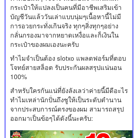
กระเป๋าให้แปลงเป็นคนที่มีอาชีพเสริมเข้า
บัญชีวันแล้ววันเล่าแบบนุ่มๆเนื้อหานี้ไม่มี
การอวยกระทั่งเกินจริง ทุกๆสิ่งทุกๆอย่าง
กลั่นกรองมาจากหยาดเหงื่อและก็เงินใน
กระเป๋าของผมเองนะครับ
ทำไมจำเป็นต้อง slotxo แพลตฟอร์มที่ตอบ
โจทย์สายสล็อต รับประกันผลสรุปแน่นอน
100%
สำหรับใครกันแน่ที่ยังลังเลว่าค่ายนี้มีดีอะไร
ทำไมเหล่านักปั่นถึงชูให้เป็นระดับตำนาน
จากประสบการณ์ตรงของผม สามารถสรุป
ออกมาเป็นข้อๆได้ดังนี้นะครับ: