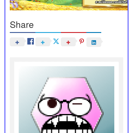
Share