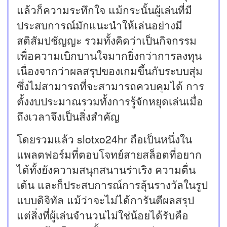
แล้วก็ความระทึกใจ แม้กระนั้นผู้เล่นที่มี
ประสบการณ์มักแนะนำให้เล่นอย่างมี
สติสัมปชัญญะ รวมทั้งคิดว่าเป็นกิจกรรม
เพื่อความเบิกบานใจมากยิ่งกว่าการลงทุน
เนื่องจากว่าผลสรุปของเกมขึ้นกับระบบสุ่ม
ซึ่งไม่สามารถที่จะสามารถควบคุมได้ การ
ตั้งงบประมาณรวมทั้งการรู้จักหยุดเล่นเมื่อ
ถึงเวลาจึงเป็นสิ่งสำคัญ
โดยรวมแล้ว slotxo24hr ถือเป็นหนึ่งใน
แพลตฟอร์มที่ตอบโจทย์สายสล็อตที่อยาก
ได้ทั้งยังความสนุกสนานร่าเริง ความตื่น
เต้น และก็ประสบการณ์การลุ้นรางวัลในรูป
แบบดิจิทัล แม้ว่าจะไม่ได้การันตีผลสรุป
แต่สิ่งที่ผู้เล่นจำนวนไม่ใช่น้อยได้รับคือ