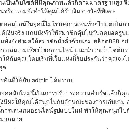
ินเป็นเว็บไซต์ที่มีคุณภาพแล้วก็ตามมาตรฐานสูง 
งินจริง แถมยังทำให้คุณได้รับเงินรางวัลที่พิเศษ
ออนไลน์ในยุคนี้ไม่ใช่แค่การเล่นทั่วๆไปแต่เป็นก
ได้เงินจริง แถมยังทำให้สมาชิกคุ้มไปกับสุดยอดรูป
มทั้งยังส่งผลให้สมาชิกมั่งคั่งด้วยเกม สล็อต888 อย
รเล่นเกมเสี่ยงโชคออนไลน์ แนะนำว่าเว็บไซต์แห่งนี้ค
้กับคุณ โดยเริ่มที่เว็บแห่งนี้รับประกันว่าคุณจะไ
สุด
ทันทีให้กับ admin ได้ทราบ
ยุคสมัยใหม่นี้เป็นการปรับปรุงความสำเร็จแล้วก็ค
ยังมีผลให้คุณได้สนุกไปกับลักษณะของการเล่นเกม สล็
ุคนี้การเล่นเกมออนไลน์รูปแบบใหม่ ทำให้คุณสนุกไ
ัลมากมาย