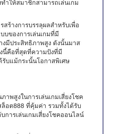
จึงทำให้สมาชิกสามารถเล่นเกม
ารสร้างการบรรลุผลสำหรับเพื่อ
แบบของการเล่นเกมที่มี
่างมีประสิทธิภาพสูง ดังนั้นมาส
ือที่สุดที่ความปังที่มี
ด้รับแม้กระนั้นโอกาสพิเศษ
ุณภาพสูงในการเล่นเกมเสี่ยงโชค
อต888 ที่คุ้มค่า รวมทั้งได้รับ
ปกับการเล่นเกมเสี่ยงโชคออนไลน์