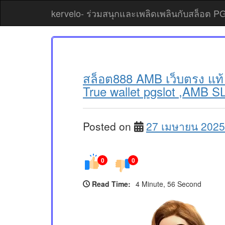
Skip
kervelo- ร่วมสนุกและเพลิดเพลินกับสล็อต P
to
content
สล็อต888 AMB เว็บตรง แท้ 
True wallet pgslot ,AMB 
Posted on
27 เมษายน 2025
0
0
Read Time:
4 Minute, 56 Second