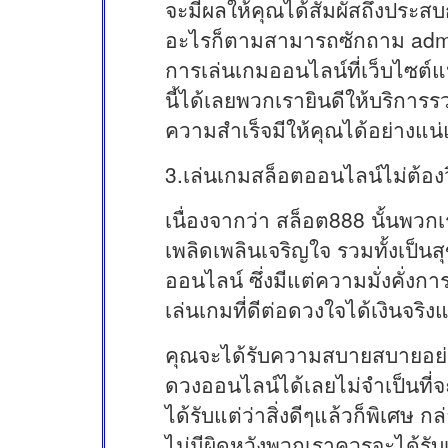
จะมีผลให้คุณได้สัมผัสถึงประ
อะไรก็ตามสามารถซักถาม admin
การเล่นเกมออนไลน์ที่เว็บไซต์แ
นี้ได้เลยพวกเรายินดีให้บริกา
ความสำเร็จมีให้คุณได้อย่างแน่
3.เล่นเกมสล็อตออนไลน์ไม่ต้องว
เนื่องจากว่า สล็อต888 นั้นพวก
เพลิดเพลินเจริญใจ รวมทั้งเป็น
ออนไลน์ ซึ่งมีแต่ความมั่งคั่
เล่นเกมที่ดีต่อดวงใจได้เงินจริง
คุณจะได้รับความสบายสบายอย่างแท
ดวงออนไลน์ได้เลยไม่จำเป็นที่จ
ได้รับแต่ว่าสิ่งดีๆแล้วก็พิเศ
ไม่มีผิดหวังพวกเราควรจะได้รับเ