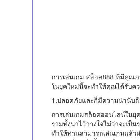
การเล่นเกม สล็อต888 ที่มีคุณ
ในยุคใหม่นี้จะทำให้คุณได้รับคว
1.ปลอดภัยและก็มีความน่านับถื
การเล่นเกมสล็อตออนไลน์ในยุคนี
รวมทั้งน่าไว้วางใจไม่ว่าจะเป
ทำให้ท่านสามารถเล่นเกมแล้วผ่า