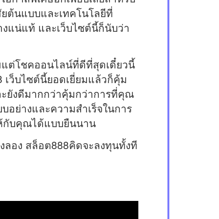
สงสัยต้นแบบและเทคโนโลยีที่
งแน่แท้ และเว็บไซต์นี้ก็นับว่า
โชคออนไลน์ที่ดีที่สุดเดี๋ยวนี้
็บไซต์นี้ยอดเยี่ยมแล้วก็คุ้ม
ยังดีมากกว่าคุ้มกว่าการที่คุณ
ี้ แบบอย่างและความสำเร็จในการ
ให้กับคุณได้แบบยืนนาน
งลอง สล็อต888คิดจะลงทุนทั้งที