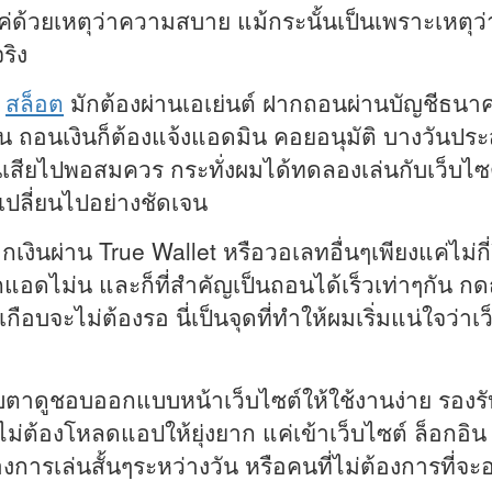
่แค่ด้วยเหตุว่าความสบาย แม้กระนั้นเป็นเพราะเหตุว
ริง
น
สล็อต
มักต้องผ่านเอเย่นต์ ฝากถอนผ่านบัญชีธน
 ถอนเงินก็ต้องแจ้งแอดมิน คอยอนุมัติ บางวันปร
เสียไปพอสมควร กระทั่งผมได้ทดลองเล่นกับเว็บไซ
็เปลี่ยนไปอย่างชัดเจน
ินผ่าน True Wallet หรือวอเลทอื่นๆเพียงแค่ไม่กี่
ทักแอดไม่น และก็ที่สำคัญเป็นถอนได้เร็วเท่าๆกัน 
เกือบจะไม่ต้องรอ นี่เป็นจุดที่ทำให้ผมเริ่มแน่ใจว่
าจับตาดูชอบออกแบบหน้าเว็บไซต์ให้ใช้งานง่าย รองร
ม่ต้องโหลดแอปให้ยุ่งยาก แค่เข้าเว็บไซต์ ล็อกอิน เ
องการเล่นสั้นๆระหว่างวัน หรือคนที่ไม่ต้องการที่