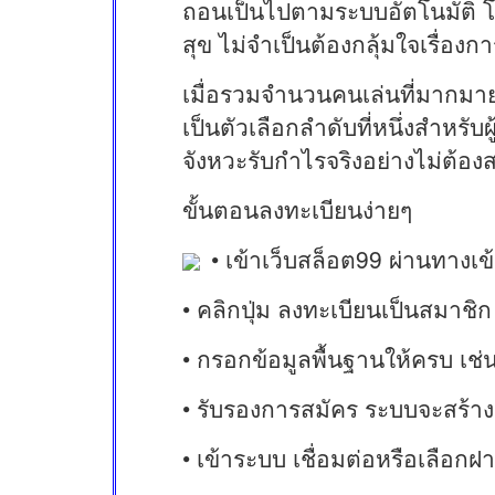
ถอนเป็นไปตามระบบอัตโนมัติ โปร
สุข ไม่จำเป็นต้องกลุ้มใจเรื่อง
เมื่อรวมจำนวนคนเล่นที่มากมายจ
เป็นตัวเลือกลำดับที่หนึ่งสำหรับ
จังหวะรับกำไรจริงอย่างไม่ต้องส
ขั้นตอนลงทะเบียนง่ายๆ
• เข้าเว็บสล็อต99 ผ่านทางเข้
• คลิกปุ่ม ลงทะเบียนเป็นสมาชิก
• กรอกข้อมูลพื้นฐานให้ครบ เช่น 
• รับรองการสมัคร ระบบจะสร้างย
• เข้าระบบ เชื่อมต่อหรือเลือก