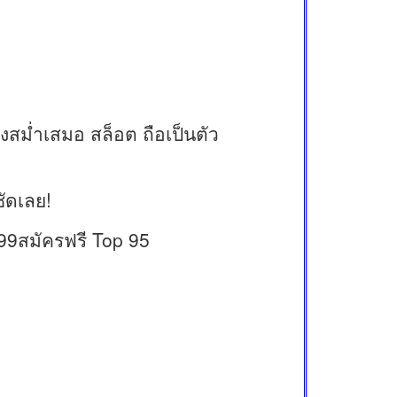
างสม่ำเสมอ สล็อต ถือเป็นตัว
ัดเลย!
ต99สมัครฟรี Top 95