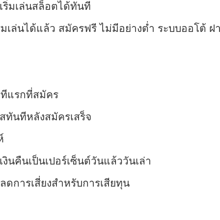
ริ่มเล่นสล็อตได้ทันที
ริ่มเล่นได้แล้ว สมัครฟรี ไม่มีอย่างต่ำ ระบบออโต้ 
่ทีแรกที่สมัคร
นัสทันทีหลังสมัครเสร็จ
์
เงินคืนเป็นเปอร์เซ็นต์วันแล้ววันเล่า
็ลดการเสี่ยงสำหรับการเสียทุน