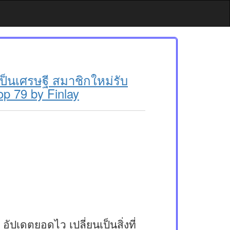
ป็นเศรษฐี สมาชิกใหม่รับ
p 79 by Finlay
อัปเดตยอดไว เปลี่ยนเป็นสิ่งที่