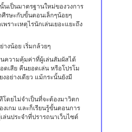
ะนั้นเป็นมาตรฐานใหม่ของวงการ
ดศีรษะกับขั้นตอนเล็กๆน้อยๆ
่าเพราะเหตุไรนักเล่นเยอะแยะถึง
่างน้อย เริ่มกล้วยๆ
วามคุ้มค่าที่ผู้เล่นสัมผัสได้
ืนยอดเสีย คืนยอดเล่น หรือโปรโม
ยงอย่างเดียว แม้กระนั้นยังมี
นทีโดยไม่จำเป็นที่จะต้องมาวิตก
งเกม และก็เรียนรู้ขั้นตอนการ
ู้เล่นประจำที่ปรารถนาเว็บไซต์