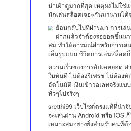
น่าเฝ้าดูมากที่สุด เหตุผลไม่ใช
นักเล่นสล็อตเจอะกันมานานได้จ
ย้อนกลับไปที่ผ่านมา การเล่
ฝากแล้วจำต้องรอยอดขึ้นนาน
ล่ม ทำให้อารมณ์สำหรับการเล่น
เต็มรูปแบบ ชีวิตการเล่นสล็อตก
ความเร็วของการอัปเดตยอด ฝากเง
ในทันที ไม่ต้องรีเฟรช ไม่ต้อง
อัตโนมัติ เงินเข้าวอเลทจริงแบบ
ทั่วๆไปจริงๆ
sretthi99 เว็บไซต์ตรงแท้ที่น่
จะเล่นผ่าน Android หรือ iOS ก็ไ
เหมาะสมอย่างยิ่งสำหรับคนที่ต้