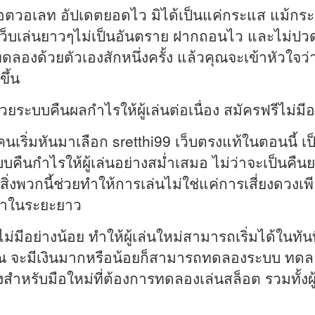
ล็อตวอเลท อัปเดตยอดไว มิได้เป็นแค่กระแส แม้กร
าเว็บเล่นยาวๆไม่เป็นอันตราย ฝากถอนไว และไม่ปว
ดลองด้วยตัวเองสักหนึ่งครั้ง แล้วคุณจะเข้าหัวใจว
ขึ้น
ยระบบคืนผลกำไรให้ผู้เล่นต่อเนื่อง สมัครฟรีไม่มีอย
เริ่มหันมาเลือก sretthi99 เว็บตรงแท้ในตอนนี้ เป็นค
 ระบบคืนกำไรให้ผู้เล่นอย่างสม่ำเสมอ ไม่ว่าจะเป็นค
 สิ่งพวกนี้ช่วยทำให้การเล่นไม่ใช่แค่การเสี่ยงดวงเพี
มาในระยะยาว
ไม่มีอย่างน้อย ทำให้ผู้เล่นใหม่สามารถเริ่มได้ในทั
าณ จะมีเงินมากหรือน้อยก็สามารถทดลองระบบ ทดลอ
งสำหรับมือใหม่ที่ต้องการทดลองเล่นสล็อต รวมทั้งผ