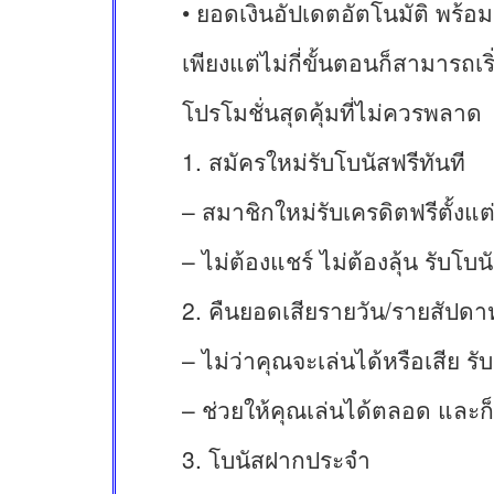
• ยอดเงินอัปเดตอัตโนมัติ พร้อมเ
เพียงแต่ไม่กี่ขั้นตอนก็สามารถเ
โปรโมชั่นสุดคุ้มที่ไม่ควรพลาด
1. สมัครใหม่รับโบนัสฟรีทันที
– สมาชิกใหม่รับเครดิตฟรีตั้งแต
– ไม่ต้องแชร์ ไม่ต้องลุ้น รับโบ
2. คืนยอดเสียรายวัน/รายสัปดาห
– ไม่ว่าคุณจะเล่นได้หรือเสีย รับ
– ช่วยให้คุณเล่นได้ตลอด และก
3. โบนัสฝากประจำ