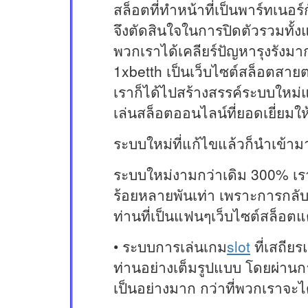
สล็อตที่ทำหน้าที่เป็นพาร์ทเนอ
จึงตัดสินใจในการปิดตัวรวมทั้งแ
พวกเราได้เคลียร์ปัญหารุงรังม
1xbetth เป็นเว็บไซต์สล็อตสายต
เราก็ได้ไปสร้างสรรค์ระบบใหม่แ
เล่นสล็อตออนไลน์ที่ยอดเยี่ยมให้
ระบบใหม่ที่แก้ไขแล้วก็นำเข้ามาเ
ระบบใหม่งามกว่าเดิม 300% เร
ร้อยหลายพันเท่า เพราะการกลับ
ท่านที่เป็นแฟนๆเว็บไซต์สล็อตแ
• ระบบการเล่นเกม
slot
ที่เสถียร
ท่านอย่างเต็มรูปแบบ โดยผ่าน
เป็นอย่างมาก กว่าที่พวกเราจะไ