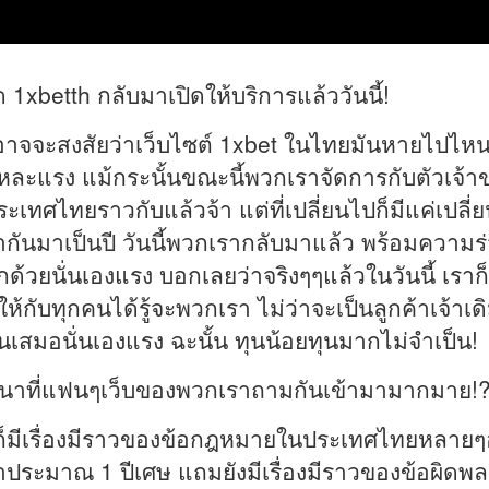
xbetth กลับมาเปิดให้บริการแล้ววันนี้!
ก็อาจจะสงสัยว่าเว็บไซต์ 1xbet ในไทยมันหายไปไหน
หละแรง แม้กระนั้นขณะนี้พวกเราจัดการกับตัวเจ้าข
เทศไทยราวกับแล้วจ้า แต่ที่เปลี่ยนไปก็มีแค่เปลี่ย
ากันมาเป็นปี วันนี้พวกเรากลับมาแล้ว พร้อมความร
อีกด้วยนั่นเองแรง บอกเลยว่าจริงๆๆแล้วในวันนี้ เร
กับทุกคนได้รู้จะพวกเรา ไม่ว่าจะเป็นลูกค้าเจ้าเ
ันเสมอนั่นเองแรง ฉะนั้น ทุนน้อยทุนมากไม่จำเป็น!
ศนาที่แฟนๆเว็บของพวกเราถามกันเข้ามามากมาย!
ก็มีเรื่องมีราวของข้อกฎหมายในประเทศไทยหลายๆอ
มาประมาณ 1 ปีเศษ แถมยังมีเรื่องมีราวของข้อผิดพล