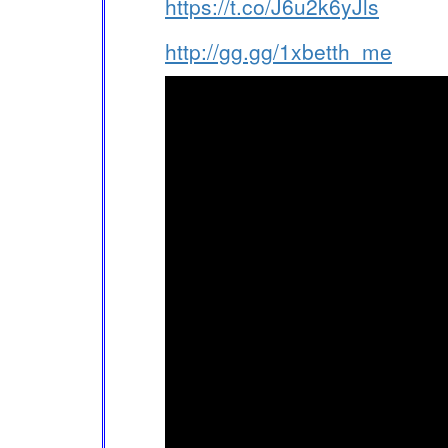
https://t.co/J6u2k6yJls
http://gg.gg/1xbetth_me