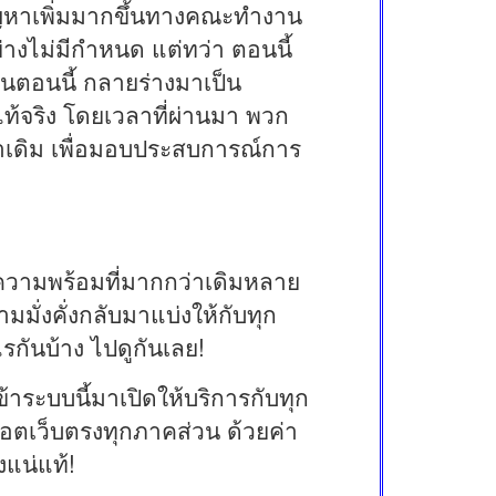
อปัญหาเพิ่มมากขึ้นทางคณะทำงาน
ย่างไม่มีกำหนด แต่ทว่า ตอนนี้
ในตอนนี้ กลายร่างมาเป็น
แท้จริง โดยเวลาที่ผ่านมา พวก
ว่าเดิม เพื่อมอบประสบการณ์การ
ความพร้อมที่มากกว่าเดิมหลาย
่งคั่งกลับมาแบ่งให้กับทุก
กันบ้าง ไปดูกันเลย!
ข้าระบบนี้มาเปิดให้บริการกับทุก
ตเว็บตรงทุกภาคส่วน ด้วยค่า
งแน่แท้!