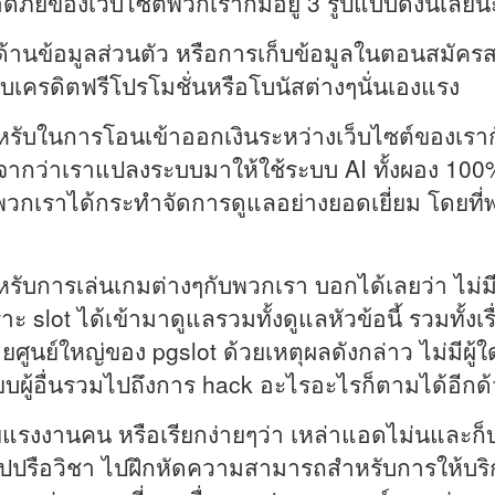
ัยของเว็บไซต์พวกเราก็มีอยู่ 3 รูปแบบดังนี้เลยน
นข้อมูลส่วนตัว หรือการเก็บข้อมูลในตอนสมัครสมา
ับเครดิตฟรีโปรโมชั่นหรือโบนัสต่างๆนั่นเองแรง
รับในการโอนเข้าออกเงินระหว่างเว็บไซต์ของเรา
่องจากว่าเราแปลงระบบมาให้ใช้ระบบ AI ทั้งผอง 100
สุด พวกเราได้กระทำจัดการดูแลอย่างยอดเยี่ยม โดยที่
บการเล่นเกมต่างๆกับพวกเรา บอกได้เลยว่า ไม่มี
ะ slot ได้เข้ามาดูแลรวมทั้งดูแลหัวข้อนี้ รวมทั้
ยศูนย์ใหญ่ของ pgslot ด้วยเหตุผลดังกล่าว ไม่มีผ
บผู้อื่นรวมไปถึงการ hack อะไรอะไรก็ตามได้อีกด้ว
ยแรงงานคน หรือเรียกง่ายๆว่า เหล่าแอดไม่นและก็
ปปรือวิชา ไปฝึกหัดความสามารถสำหรับการให้บริ