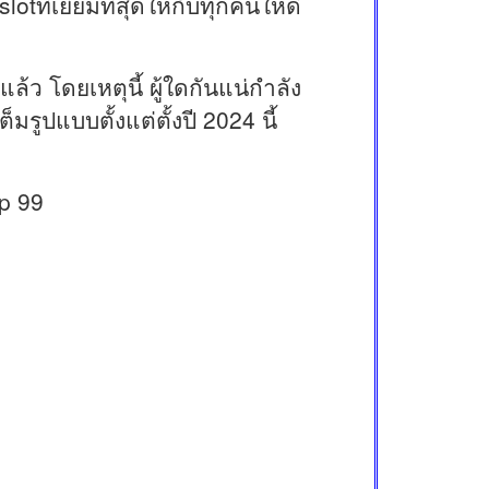
ี่เยี่ยมที่สุดให้กับทุกคนให้ดี
้ว โดยเหตุนี้ ผู้ใดกันแน่กำลัง
รูปแบบตั้งแต่ตั้งปี 2024 นี้
op 99