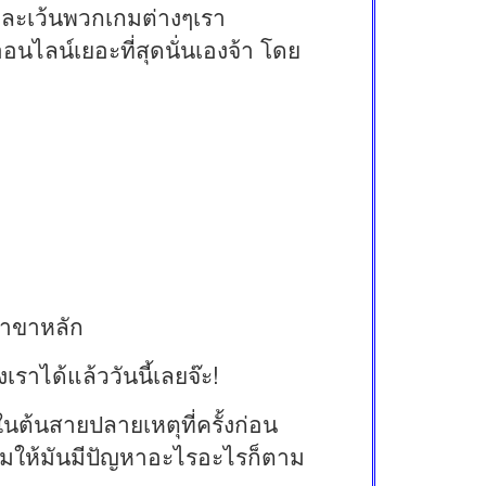
ที่ละเว้นพวกเกมต่างๆเรา
อนไลน์เยอะที่สุดนั่นเองจ้า โดย
สาขาหลัก
ราได้แล้ววันนี้เลยจ๊ะ!
นต้นสายปลายเหตุที่ครั้งก่อน
นยอมให้มันมีปัญหาอะไรอะไรก็ตาม