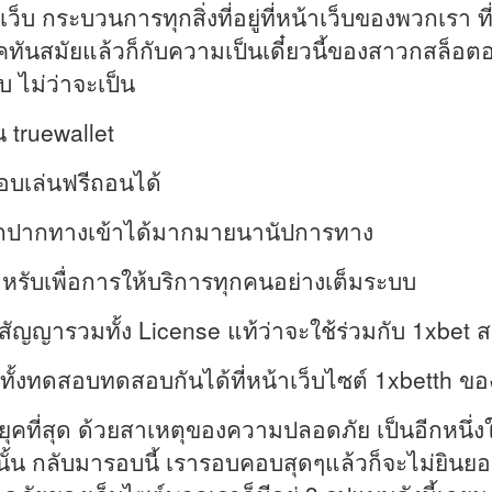
ว็บ กระบวนการทุกสิ่งที่อยู่ที่หน้าเว็บของพวกเรา 
คทันสมัยแล้วก็กับความเป็นเดี๋ยวนี้ของสาวกสล็อตอ
บ ไม่ว่าจะเป็น
truewallet
อบเล่นฟรีถอนได้
ลือกปากทางเข้าได้มากมายนานัปการทาง
สำหรับเพื่อการให้บริการทุกคนอย่างเต็มระบบ
สัญญารวมทั้ง License แท้ว่าจะใช้ร่วมกับ 1xbet 
ั้งทดสอบทดสอบกันได้ที่หน้าเว็บไซต์ 1xbetth ของเ
ุคที่สุด ด้วยสาเหตุของความปลอดภัย เป็นอีกหนึ่งใ
ตุนั้น กลับมารอบนี้ เรารอบคอบสุดๆแล้วก็จะไม่ยิ