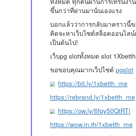
ทั้งหมด ทุกคนผ่านการเทรนงานมา
ขึ้นกว่าที่ผ่านมานั่นเองแรง
บอกแล้วว่าการกลับมาคราวนี้ของ
คิดจะหาเว็บไซต์สล็อตออนไลน์เล่
เป็นต้นไป!
เว็บpg slotทั้งหมด slot 1Xbe
ขอขอบคุณมากเว็ปไซต์
pgslot
https://bit.ly/1xbetth_me
https://rebrand.ly/1xbetth_me
https://ow.ly/6fqy50QtRTi
https://wow.in.th/1xbetth_me