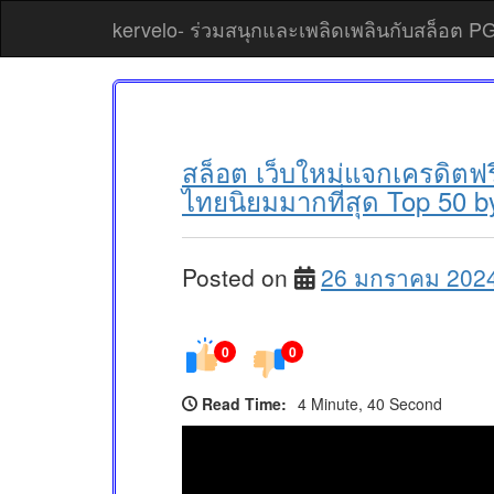
Skip
kervelo- ร่วมสนุกและเพลิดเพลินกับสล็อต P
to
content
สล็อต เว็บใหม่แจกเครดิตฟรี
ไทยนิยมมากที่สุด Top 50 
Posted on
26 มกราคม 202
0
0
Read Time:
4 Minute, 40 Second