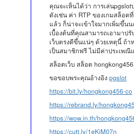
คุณจะเห็นได้ว่า การเล่นpgslotบ
ดังเช่น ค่า RTP ของเกมสล็อตที
แล้ว ก็น่าจะเข้าใจมากเพิ่มขึ้นน
เบื้องต้นที่คุณสามารถเอามาปรับ
เว็บตรงดีขึ้นแน่ๆ ด้วยเหตุนี้ 
เป็นสมาชิกฟรี ไม่มีค่าประเพณี
สล็อตเว็บ สล็อต hongkong45
ขอขอบพระคุณอ้างอิง
pgslot
https://bit.ly/hongkong456-co
https://rebrand.ly/hongkong4
https://wow.in.th/hongkong45
https://cutt.ly/1eKjM07n