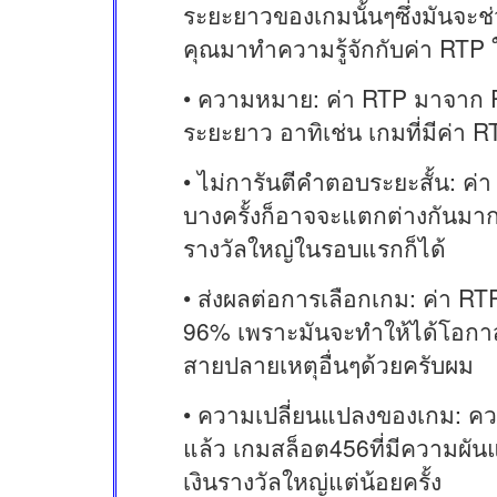
ระยะยาวของเกมนั้นๆซึ่งมันจะช
คุณมาทำความรู้จักกับค่า RTP 
• ความหมาย: ค่า RTP มาจาก Retu
ระยะยาว อาทิเช่น เกมที่มีค่า R
• ไม่การันตีคำตอบระยะสั้น: ค่
บางครั้งก็อาจจะแตกต่างกันมาก
รางวัลใหญ่ในรอบแรกก็ได้
• ส่งผลต่อการเลือกเกม: ค่า RT
96% เพราะมันจะทำให้ได้โอกาสไ
สายปลายเหตุอื่นๆด้วยครับผม
• ความเปลี่ยนแปลงของเกม: ควา
แล้ว เกมสล็อต456ที่มีความผันแ
เงินรางวัลใหญ่แต่น้อยครั้ง