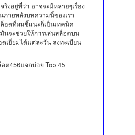
ิงอยู่ที่ว่า อาจจะมีหลายๆเรื่อง
นั้นภายหลังบทความนี้ของเรา
สล็อตที่ผมชี้แนะก็เป็นเทคนิค
่า มันจะช่วยให้การเล่นสล็อตบน
ยอดเยี่ยมได้แต่ละวัน ลงทะเบียน
ล็อต456แจกบ่อย Top 45