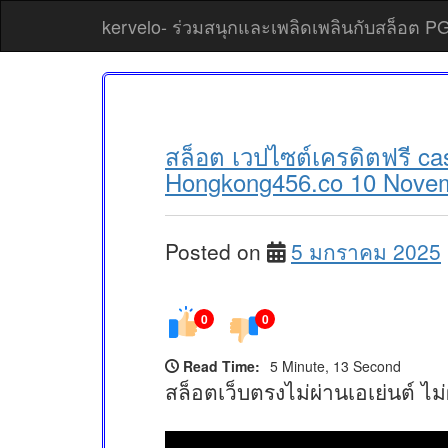
Skip
kervelo- ร่วมสนุกและเพลิดเพลินกับสล็อต P
to
content
สล็อต เวปไซต์เครดิตฟรี ca
Hongkong456.co 10 Nove
Posted on
5 มกราคม 2025
0
0
Read Time:
5 Minute, 13 Second
สล็อตเว็บตรงไม่ผ่านเอเย่นต์ ไ