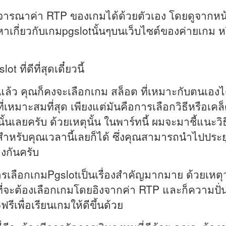
ิจารณาค่า RTP ของเกมได้ด้วยตัวเอง โดยดูจากหน้
อหาเกี่ยวกับเกมpgslotนั้นๆบนเว็บไซต์ของค่ายเกม 
 ที่ดีที่สุดเดี๋ยวนี้
กมแล้ว คุณก็คงจะเลือกเกม สล็อต ที่เหมาะกับตนเอง
ลับที่เหมาะสมที่สุด เพียงแต่มันคือการเลือกวิธีหรือ
่นั้นเลยครับ ด้วยเหตุนั้น ในพาร์ทนี้ ผมจะมาชี้แนะ
สุดสำหรับคุณเวลานี้เลยก็ได้ ซึ่งคุณสามารถนำไปประยุก
งกันครับ
การเลือกเกมPgslotเป็นเรื่องสำคัญมากมาย ด้วยเหต
ที่จะต้องเลือกเกมโดยอิงจากค่า RTP และก็ความปั่นป
เพื่อเรียนเกมให้ดีขึ้นด้วย