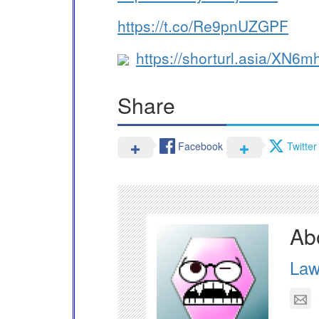
https://t.co/Re9pnUZGPF
https://shorturl.asia/XN6m
Share
Facebook
Twitter
Ab
Law