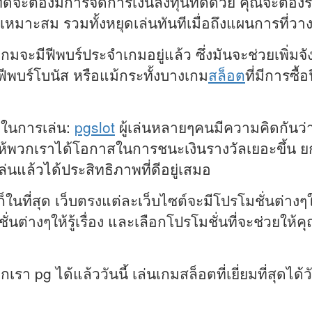
ที่ดีจะต้องมีการจัดการเงินลงทุนที่ดีด้วย คุณจะต้
เหมาะสม รวมทั้งหยุดเล่นทันทีเมื่อถึงแผนการที่วาง
กมจะมีฟีพบร์ประจำเกมอยู่แล้ว ซึ่งมันจะช่วยเพิ่ม
 ฟีพบร์โบนัส หรือแม้กระทั้งบางเกม
สล็อต
ที่มีการซื
บในการเล่น:
pgslot
ผู้เล่นหลายๆคนมีความคิดกันว่
ให้พวกเราได้โอกาสในการชนะเงินรางวัลเยอะขึ้น ยก
ล่นแล้วได้ประสิทธิภาพที่ดีอยู่เสมอ
ก็ในที่สุด เว็บตรงแต่ละเว็บไซต์จะมีโปรโมชั่นต่างๆใ
นต่างๆให้รู้เรื่อง และเลือกโปรโมชั่นที่จะช่วยให้ค
า pg ได้แล้ววันนี้ เล่นเกมสล็อตที่เยี่ยมที่สุดได้