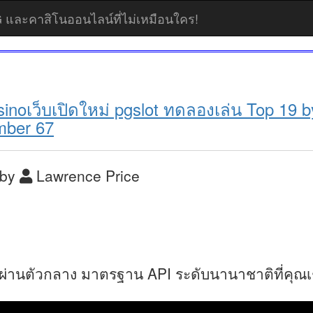
G และคาสิโนออนไลน์ที่ไม่เหมือนใคร!
sinoเว็บเปิดใหม่ pgslot ทดลองเล่น Top 19
mber 67
by
Lawrence Price
ม่ผ่านตัวกลาง มาตรฐาน API ระดับนานาชาติที่คุณเช