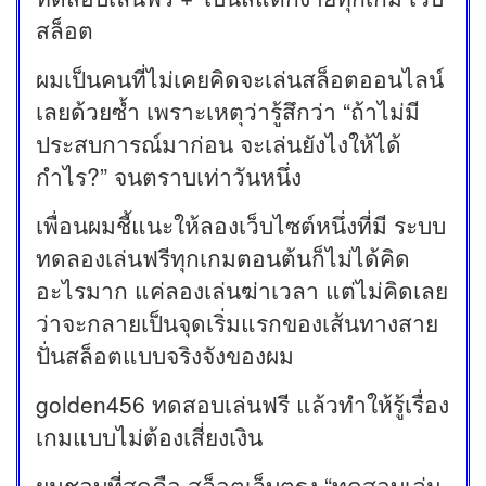
สล็อต
ผมเป็นคนที่ไม่เคยคิดจะเล่นสล็อตออนไลน์
เลยด้วยซ้ำ เพราะเหตุว่ารู้สึกว่า “ถ้าไม่มี
ประสบการณ์มาก่อน จะเล่นยังไงให้ได้
กำไร?” จนตราบเท่าวันหนึ่ง
เพื่อนผมชี้แนะให้ลองเว็บไซต์หนึ่งที่มี ระบบ
ทดลองเล่นฟรีทุกเกมตอนต้นก็ไม่ได้คิด
อะไรมาก แค่ลองเล่นฆ่าเวลา แต่ไม่คิดเลย
ว่าจะกลายเป็นจุดเริ่มแรกของเส้นทางสาย
ปั่นสล็อตแบบจริงจังของผม
golden456 ทดสอบเล่นฟรี แล้วทำให้รู้เรื่อง
เกมแบบไม่ต้องเสี่ยงเงิน
ผมชอบที่สุดคือ สล็อตเว็บตรง “ทดสอบเล่น