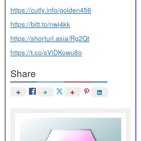
https://cutly.info/golden456
https://bitt.to/nwj4kk
https://shorturl.asia/Rg2Qt
https://t.co/sViDKowu8o
Share