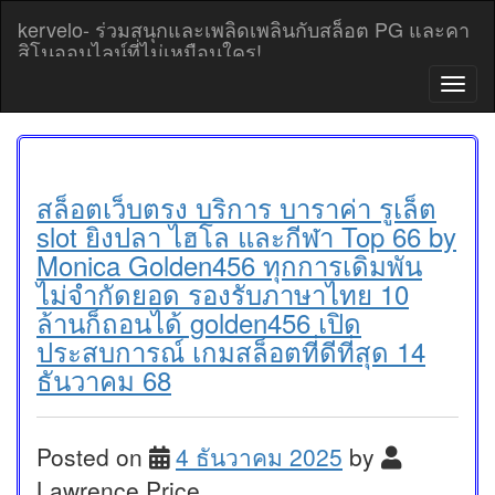
Skip
kervelo- ร่วมสนุกและเพลิดเพลินกับสล็อต PG และคา
to
สิโนออนไลน์ที่ไม่เหมือนใคร!
content
T
o
g
g
l
e
สล็อตเว็บตรง บริการ บาราค่า รูเล็ต
n
slot ยิงปลา ไฮโล และกีฬา Top 66 by
a
Monica Golden456 ทุกการเดิมพัน
v
ไม่จำกัดยอด รองรับภาษาไทย 10
i
g
ล้านก็ถอนได้ golden456 เปิด
a
ประสบการณ์ เกมสล็อตที่ดีที่สุด 14
t
ธันวาคม 68
i
o
n
Posted on
4 ธันวาคม 2025
by
Lawrence Price