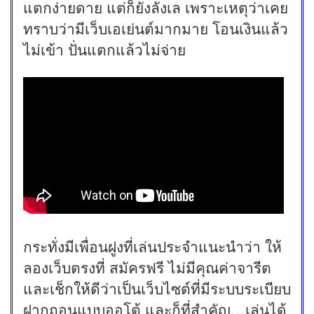
แตกง่ายดาย แต่ก็ยังลังเล เพราะเหตุว่าเคย
ทราบว่ามีเว็บเอเย่นต์มากมาย โอนเงินแล้ว
ไม่เข้า ปั่นแตกแล้วไม่จ่าย
กระทั่งมีเพื่อนฝูงที่เล่นประจำแนะนำว่า ให้
ลองเว็บตรงที่ สมัครฟรี ไม่มีคุณค่าจารีต
และเช็กให้ดีว่าเป็นเว็บไซต์ที่มีระบบระเบียบ
ฝากถอนแบบออโต้ และก็ที่สำคัญ…เล่นได้