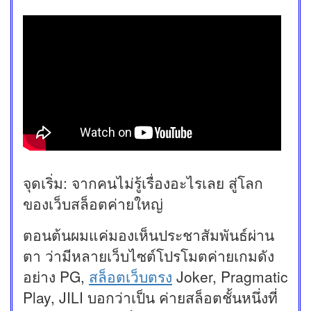
จุดเริ่ม: จากคนไม่รู้เรื่องอะไรเลย สู่โลก
ของเว็บสล็อตค่ายใหญ่
ตอนต้นผมแค่มองเห็นประชาสัมพันธ์ผ่าน
ตา ว่ามีหลายเว็บไซต์โปรโมตค่ายเกมดัง
อย่าง PG,
สล็อตเว็บตรง
Joker, Pragmatic
Play, JILI บอกว่าเป็น ค่ายสล็อตชั้นหนึ่งที่