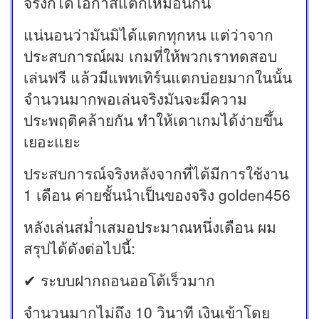
จริงก็ได้โอกาสแตกเหมือนกัน
แน่นอนว่ามันมิได้แตกทุกหน แต่ว่าจาก
ประสบการณ์ผม เกมที่ให้พวกเราทดสอบ
เล่นฟรี แล้วมีแพทเทิร์นแตกบ่อยมากในนั้น
จำนวนมากพอเล่นจริงมันจะมีความ
ประพฤติคล้ายกัน ทำให้เดาเกมได้ง่ายขึ้น
เยอะแยะ
ประสบการณ์จริงหลังจากที่ได้มีการใช้งาน
1 เดือน ค่ายชั้นนำเป็นของจริง golden456
หลังเล่นสม่ำเสมอประมาณหนึ่งเดือน ผม
สรุปได้ดังต่อไปนี้:
✔ ระบบฝากถอนออโต้เร็วมาก
จำนวนมากไม่ถึง 10 วินาที เงินเข้าโดย