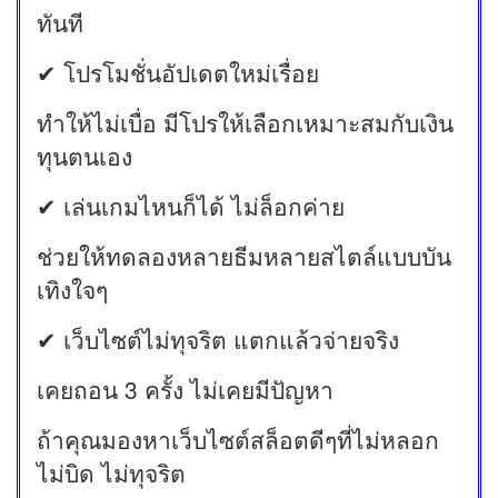
ทันที
✔ โปรโมชั่นอัปเดตใหม่เรื่อย
ทำให้ไม่เบื่อ มีโปรให้เลือกเหมาะสมกับเงิน
ทุนตนเอง
✔ เล่นเกมไหนก็ได้ ไม่ล็อกค่าย
ช่วยให้ทดลองหลายธีมหลายสไตล์แบบบัน
เทิงใจๆ
✔ เว็บไซต์ไม่ทุจริต แตกแล้วจ่ายจริง
เคยถอน 3 ครั้ง ไม่เคยมีปัญหา
ถ้าคุณมองหาเว็บไซต์สล็อตดีๆที่ไม่หลอก
ไม่บิด ไม่ทุจริต