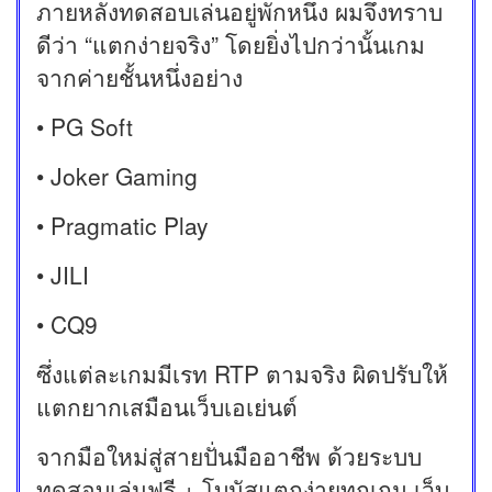
ภายหลังทดสอบเล่นอยู่พักหนึ่ง ผมจึงทราบ
ดีว่า “แตกง่ายจริง” โดยยิ่งไปกว่านั้นเกม
จากค่ายชั้นหนึ่งอย่าง
• PG Soft
• Joker Gaming
• Pragmatic Play
• JILI
• CQ9
ซึ่งแต่ละเกมมีเรท RTP ตามจริง ผิดปรับให้
แตกยากเสมือนเว็บเอเย่นต์
จากมือใหม่สู่สายปั่นมืออาชีพ ด้วยระบบ
ทดสอบเล่นฟรี + โบนัสแตกง่ายทุกเกม เว็บ