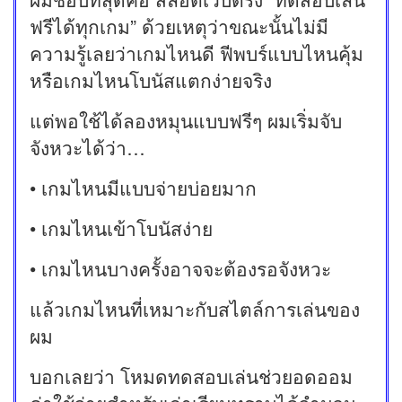
ฟรีได้ทุกเกม” ด้วยเหตุว่าขณะนั้นไม่มี
ความรู้เลยว่าเกมไหนดี ฟีพบร์แบบไหนคุ้ม
หรือเกมไหนโบนัสแตกง่ายจริง
แต่พอใช้ได้ลองหมุนแบบฟรีๆ ผมเริ่มจับ
จังหวะได้ว่า…
• เกมไหนมีแบบจ่ายบ่อยมาก
• เกมไหนเข้าโบนัสง่าย
• เกมไหนบางครั้งอาจจะต้องรอจังหวะ
แล้วเกมไหนที่เหมาะกับสไตล์การเล่นของ
ผม
บอกเลยว่า โหมดทดสอบเล่นช่วยอดออม