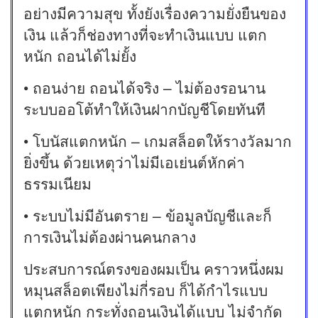
อย่างมีความสุข ทั้งยังเรื่องความยั่งยืนของ
เงิน แล้วก็ช่องทางที่จะทำเงินแบบ แตก
หนัก ถอนได้ไม่ยั้ง
• ถอนง่าย ถอนได้จริง – ไม่ต้องรอนาน
ระบบออโต้ทำให้เงินฝากบัญชีโดยทันที
• โบนัสแตกหนัก – เกมสล็อตให้รางวัลมาก
ยิ่งขึ้น ด้วยเหตุว่าไม่มีเอเย่นต์หักค่า
ธรรมเนียม
• ระบบไม่มีอันตราย – ข้อมูลบัญชีและก็
การเงินไม่ต้องผ่านคนกลาง
ประสบการณ์ตรงของผมเป็น คราวหนึ่งผม
หมุนสล็อตเพียงไม่กี่รอบ ก็ได้กำไรแบบ
แตกหนัก กระทั่งถอนเงินได้แบบ ไม่จำกัด