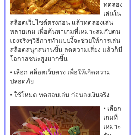
ทดลอง
เล่นใน
สล็อตเว็บไซต์ตรงก่อน แล้วทดลองเล่น
หลายเกม เพื่อค้นหาเกมที่เหมาะสมกับตน
เองจริงๆวิธีการทำแบบงี้จะช่วยให้การเล่น
สล็อตสนุกสนานขึ้น ลดความเสี่ยง แล้วก็มี
โอกาสชนะสูงมากขึ้น
• เลือก สล็อตเว็บตรง เพื่อให้เกิดความ
ปลอดภัย
• ใช้โหมด ทดสอบเล่น ก่อนลงเงินจริง
• เลือก
เกมที่
เหมาะ
กับ