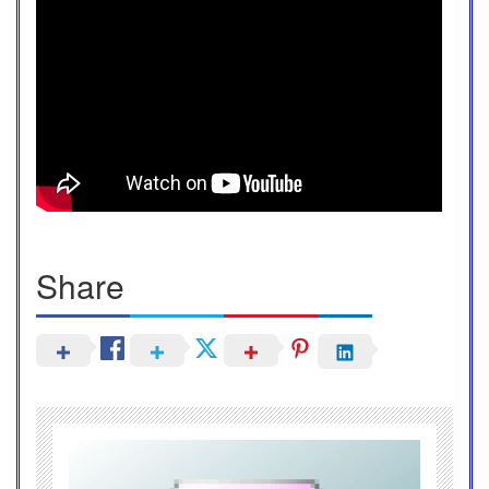
Share