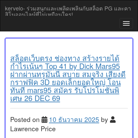
Skip
kervelo- ร่วมสนุกและเพลิดเพลินกับสล็อต PG และคา
to
สิโนออนไลน์ที่ไม่เหมือนใคร!
content
T
o
g
g
l
e
สล็อตเว็บตรง ช่องทาง สร้างรายได้
n
กำไรเน้นๆ Top 41 by Dick Mars95
a
ฝากผ่านทรูมันนี่ สบาย สมจริง เสียงดี
v
กราฟฟิค 3D ยอดเล็กยอดใหญ่ โอน
i
g
ทันที mars95 สมัคร รับโปรโมชั่นพิ
a
เศษ 26 DEC 69
t
i
o
n
Posted on
10 ธันวาคม 2025
by
Lawrence Price