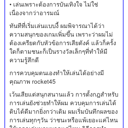
• เล่นเพราะต้องการบันเทิงใจ ไม่ใช่
เนื่องจากว่าอารมณ์
ทันทีที่เริ่มเล่นแบบงี้ ผมพิจารณาได้ว่า
ความสนุกของเกมเพิ่มขึ้น เพราะว่าผมไม่
ต้องเครียดกับหัวข้อการเสียตังค์ แล้วก็ครั้ง
ใดก็ตามชนะก็เป็นรางวัลเล็กๆที่ทำให้มี
ความรู้สึกดี
การควบคุมตนเองทำให้เล่นได้อย่างมี
คุณภาพ rocket45
เว้นเสียแต่สนุกสนานแล้ว การตั้งกฎสำหรับ
การเล่นยังช่วยทำให้ผม ควบคุมการเล่นได้
ดิบได้ดีมากยิ่งกว่าเดิม ผมเริ่มบันทึกผลของ
การเล่นทุกๆวัน ว่าชนะหรือแพ้เยอะแค่ไหน