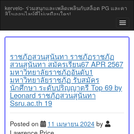
Skip
kervelo- ร่วมสนุกและเพลิดเพลินกับสล็อต PG และคา
to
สิโนออนไลน์ที่ไม่เหมือนใคร!
content
T
o
g
g
l
e
ราชภัฏสวนสุนันทา ราชภัฏราชภัฏ
n
สวนสุนันทา สมัครเรียน67 APR 2567
a
มหาวิทยาลัยราชภัฏอันดับ1
v
มหาวิทยาลัยราชภัฏ รับสมัคร
i
g
นักศึกษา ระดับปริญญาตรี Top 69 by
a
Leonard ราชภัฏสวนสุนันทา
t
Ssru.ac.th 19
i
o
n
Posted on
11 เมษายน 2024
by
Lawrence Price