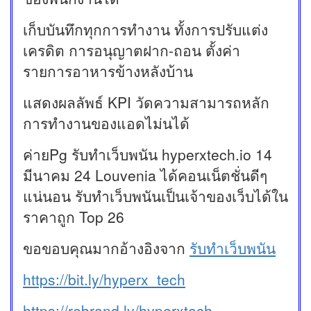
เก็บบันทึกทุกการทำงาน ทั้งการปรับแต่ง
เครดิต การอนุญาตฝาก-ถอน ตั้งค่า
รายการอาหารข้างหลังบ้าน
แสดงผลลัพธ์ KPI วัดความสามารถหลัก
การทำงานของแอดไม่นได้
ค่ายPg รับทำเว็บพนัน hyperxtech.io 14
มีนาคม 24 Louvenia ได้คอนเน็ตชั่นดีๆ
แน่นอน รับทำเว็บพนันเป็นเจ้าของเว็บได้ใน
ราคาถูก Top 26
ขอขอบคุณมากอ้างอิงจาก
รับทำเว็บพนัน
https://bit.ly/hyperx_tech
https://rebrand.ly/hyperxtech