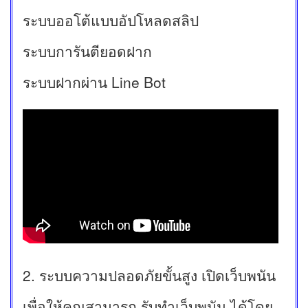
ระบบออโต้แบบอัปโหลดสลิป
ระบบการันตียอดฝาก
ระบบฝากผ่าน Line Bot
2. ระบบความปลอดภัยขั้นสูง เปิดเว็บพนัน
เพื่อให้คุณสามารถ รับทำเว็บพนัน ได้โดย