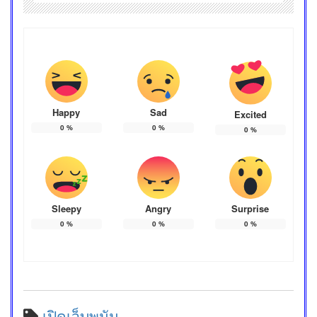
Happy
Sad
Excited
0
%
0
%
0
%
Sleepy
Angry
Surprise
0
%
0
%
0
%
เปิดเว็บพนัน