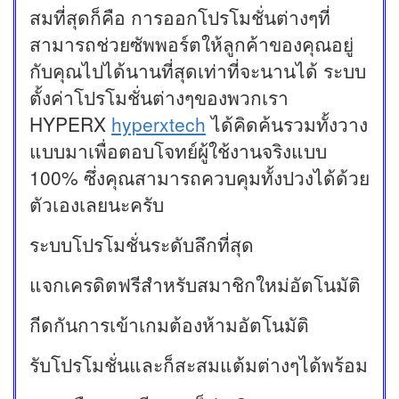
สมที่สุดก็คือ การออกโปรโมชั่นต่างๆที่
สามารถช่วยซัพพอร์ตให้ลูกค้าของคุณอยู่
กับคุณไปได้นานที่สุดเท่าที่จะนานได้ ระบบ
ตั้งค่าโปรโมชั่นต่างๆของพวกเรา
HYPERX
hyperxtech
ได้คิดค้นรวมทั้งวาง
แบบมาเพื่อตอบโจทย์ผู้ใช้งานจริงแบบ
100% ซึ่งคุณสามารถควบคุมทั้งปวงได้ด้วย
ตัวเองเลยนะครับ
ระบบโปรโมชั่นระดับลึกที่สุด
แจกเครดิตฟรีสำหรับสมาชิกใหม่อัตโนมัติ
กีดกันการเข้าเกมต้องห้ามอัตโนมัติ
รับโปรโมชั่นและก็สะสมแต้มต่างๆได้พร้อม