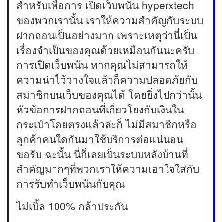
สำหรับเพื่อการ เปิดเว็บพนัน hyperxtech
ของพวกเรานั้น เราให้ความสำคัญกับระบบ
ฝากถอนเป็นอย่างมาก เพราะเหตุว่านี่เป็น
เรื่องจำเป็นของคุณด้วยเหมือนกันนะครับ
การเปิดเว็บพนัน หากคุณไม่สามารถให้
ความน่าไว้วางใจแล้วก็ความปลอดภัยกับ
สมาชิกบนเว็บของคุณได้ โดยยิ่งไปกว่านั้น
หัวข้อการฝากถอนที่เกี่ยวโยงกับเงินใน
กระเป๋าโดยตรงแล้วล่ะก็ ไม่มีสมาชิกหรือ
ลูกค้าคนใดกันมาใช้บริการต่อแน่นอน
ขอรับ ฉะนั้น นี่ก็เลยเป็นระบบหลังบ้านที่
สำคัญมากๆที่พวกเราให้ความเอาใจใส่กับ
การรับทำเว็บพนันกับคุณ
ไม่เบิ้ล 100% กล้าประกัน