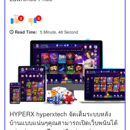
0
0
Read Time:
5 Minute, 48 Second
HYPERX hyperxtech จัดเต็มระบบหลัง
บ้านแบบแน่นๆคุณสามารถเปิดเว็บพนันได้