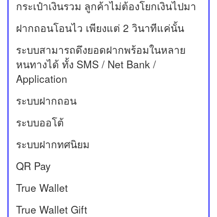
กระเป๋าเงินรวม ลูกค้าไม่ต้องโยกเงินไปมา
ฝากถอนโอนไว เพียงแต่ 2 วินาทีแค่นั้น
ระบบสามารถดึงยอดฝากพร้อมในหลาย
หนทางได้ ทั้ง SMS / Net Bank /
Application
ระบบฝากถอน
ระบบออโต้
ระบบฝากทศนิยม
QR Pay
True Wallet
True Wallet Gift