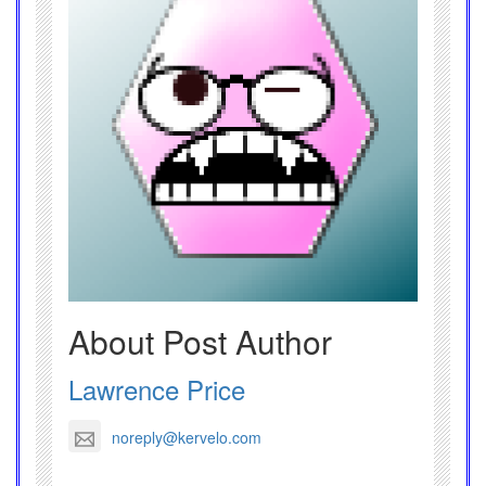
About Post Author
Lawrence Price
noreply@kervelo.com