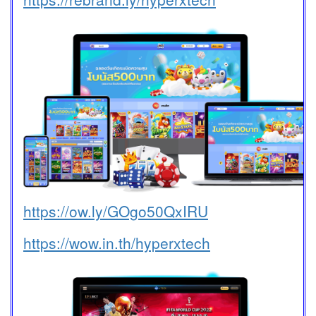
https://ow.ly/GOgo50QxIRU
https://wow.in.th/hyperxtech