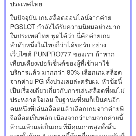
ประเทศไทย
ในปัจจุบัน เกมสล็อตออนไลน์จากค่าย
PGSLOT กำลังได้รับความนิยมอย่างมาก
ในประเทศไทย พูดได้ว่า นี่คือค่ายเกม
ลำดับหนึ่งในไทยก็ว่าได้ขอรับ อย่าง
เว็บไซต์ PUNPRO777 ของเรา ถ้าหาก
เทียบเคียงเปอร์เซ็นต์ของผู้ที่เข้ามาใช้
บริการแล้ว มากกว่า 80% เลือกเกมสล็อต
จากค่าย PG ทั้งปวงเลยล่ะครับผม หัวข้อนี้
เป็นเรื่องเดียวเกี่ยวกับการเล่นสล็อตที่ผมไม่
ประหลาดใจเลย ในฐานะที่ผมก็เป็นคนอีก
คนหนึ่งที่เล่นสล็อตแล้วเลือกเกมจากค่ายพี
จีสล็อตเป็นหลัก เนื่องจากว่าเกมจากค่ายนี้
ล้วนแล้วแต่เป็นเกมที่มีคุณภาพสูงทั้งสิ้น
รวมทั้งด้วย 4 เหตุผลนี้ด้วยนี่แหละนะครับที่