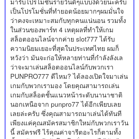
มารับโปรโมชั่นรายวันดีๆแบบงี้ด้วยนะครับ
เป็นโปรโมชั่นที่ทำยอดน้อยมากๆผมมั่นใจ
ว่าคงจะเหมาะสมกับทุกคนแน่นอน รวมทั้ง
ในส่วนของพาร์ท 4 เหตุผลที่ทำให้เกม
สล็อตออนไลน์จากค่าย slot777 ได้รับ
ความนิยมเยอะที่สุดในประเทศไทย ผมก็
หวังว่า มันจะก่อให้หลายท่านที่กำลังลังเล
ว่าจะมาเล่นสล็อตออนไลน์กับพวกเรา
PUNPRO777 ดีไหม? ได้ลองเปิดใจมาเล่น
เกมกับพวกเรามอง โดยคุณสามารถเล่น
เกมกับสล็อตชั้นแนวหน้าระดับนานาชาติ
นอกเหนือจาก punpro77 ได้อีกเพียบเลย
เลยล่ะครับ ซึ่งคุณสามารถมาเล่นได้ทันที
เพียงแค่คุณสมัครสมาชิกใหม่กับพวกเราวัน
นี้ สมัครฟรี ไร้คุณค่าจารีตอะไรก็ตามทั้ง