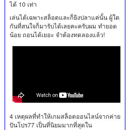
ได้ 10 เท่า
เล่นได้เฉพาะสล็อตและก็ยิงปลาแค่นั้น ผู้ใด
กันที่สนใจก็มารับได้เลยคะครับผม ทำยอด
น้อย ถอนได้เยอะ จำต้องทดลองแล้ว!
4 เหตุผลที่ทำให้เกมสล็อตออนไลน์จากค่าย
ปันโปร77 เป็นที่นิยมมากที่สุดใน