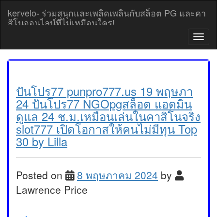
Skip
kervelo- ร่วมสนุกและเพลิดเพลินกับสล็อต PG และคา
to
สิโนออนไลน์ที่ไม่เหมือนใคร!
content
T
o
g
g
l
e
ปันโปร77 punpro777.us 19 พฤษภา
n
24 ปันโปร77 NGOpgสล็อต แอดมิน
a
ดูแล 24 ช.ม.เหมือนเล่นในคาสิโนจริง
v
slot777 เปิดโอกาสให้คนไม่มีทุน Top
i
g
30 by Lilla
a
t
i
Posted on
8 พฤษภาคม 2024
by
o
n
Lawrence Price