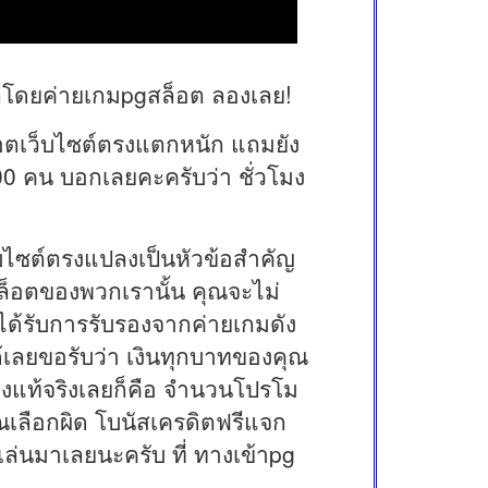
นตีโดยค่ายเกมpgสล็อต ลองเลย!
็อตเว็บไซต์ตรงแตกหนัก แถมยัง
000 คน บอกเลยคะครับว่า ชั่วโมง
็บไซต์ตรงแปลงเป็นหัวข้อสำคัญ
สล็อตของพวกเรานั้น คุณจะไม่
ด้รับการรับรองจากค่ายเกมดัง
ได้เลยขอรับว่า เงินทุกบาทของคุณ
อย่างแท้จริงเลยก็คือ จำนวนโปรโม
เลือกผิด โบนัสเครดิตฟรีแจก
ล่นมาเลยนะครับ ที่ ทางเข้าpg