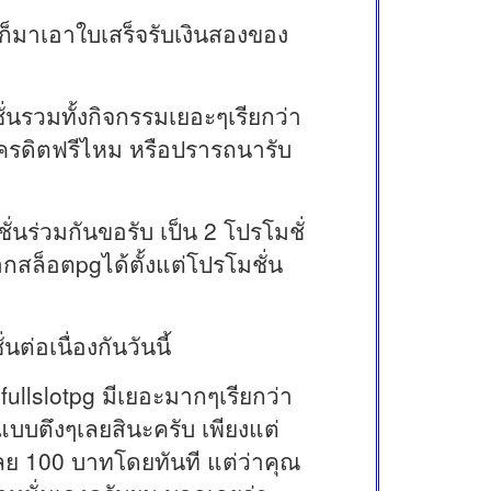
อก็มาเอาใบเสร็จรับเงินสองของ
่นรวมทั้งกิจกรรมเยอะๆเรียกว่า
ครดิตฟรีไหม หรือปรารถนารับ
มชั่นร่วมกันขอรับ เป็น 2 โปรโมชั่
สล็อตpgได้ตั้งแต่โปรโมชั่น
่อเนื่องกันวันนี้
fullslotpg มีเยอะมากๆเรียกว่า
บบตึงๆเลยสินะครับ เพียงแต่
เลย 100 บาทโดยทันที แต่ว่าคุณ