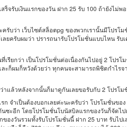
บเสร็จรับเงินแรกของวัน ฝาก 25 รับ 100 ถ้ายังไม่พ
ครับว่า เว็บไซต์สล็อตpg ของพวกเรานั้นมีโปรโมชั
้เลยครับผมว่า ปรารถนารับโปรโมชั่นแบบไหน รับเ
่นที่เรียกว่า เป็นโปรโมชั่นต่อเนื่องกันไปอยู่ 2 โปรโ
ก็ผมก็หวังด้วยว่า ทุกคนจะสามารถพิชิตกำไรจาก
าแล้วหลังจากนั้นก็มาดูกันเลยขอรับกับ 2 โปรโมชั่นต
นแรก จำเป็นต้องบอกเลยค่ะนะครับว่า โปรโมชั่นของ 
กันซะอีก โดยโปรโมชั่นโบนัสบิลแรกของวันก็จัดไปแ
รกของวันรวมทั้งรับโปรโมชั่นนี้ ฝาก 25 บาท รับไป