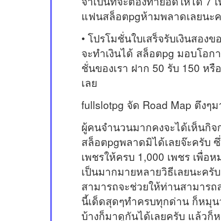
จำเป็นที่จะต้องทำยอดให้ได้ 7
แฟนสล็อตpgห้ามพลาดเลยนะค
• โปรโมชั่นใบเสร็จรับเงินสอง
จะทำเงินได้ สล็อตpg มอบโอกาส
ชั่นของเรา ฝาก 50 รับ 150 หรื
เลย
fullslotpg จัด Road Map ตึงๆ
ผู้คนจำนวนมากคงจะได้เห็นกิจก
สล็อตpgพลาดมิได้เลยจ๊ะครับ ซึ่
เพชรให้ครบ 1,000 เพชร เพื่อห
เป็นมากมายหลายวิธีเลยนะครับ แล
สามารถจะช่วยให้ท่านสามารถสะ
นี้เด็ดสุดๆทำครบทุกด่าน ก็หมุ
บ้างก็มาดูกันได้เลยครับ แล้วก