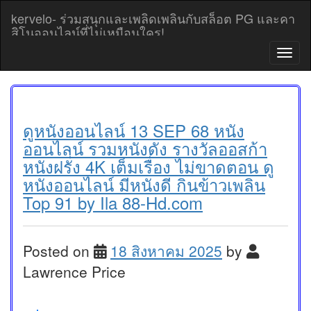
Skip
kervelo- ร่วมสนุกและเพลิดเพลินกับสล็อต PG และคา
to
สิโนออนไลน์ที่ไม่เหมือนใคร!
content
T
o
g
g
l
e
ดูหนังออนไลน์ 13 SEP 68 หนัง
n
ออนไลน์ รวมหนังดัง รางวัลออสก้า
a
หนังฝรั่ง 4K เต็มเรื่อง ไม่ขาดตอน ดู
v
หนังออนไลน์ มีหนังดี กินข้าวเพลิน
i
g
Top 91 by Ila 88-Hd.com
a
t
i
Posted on
18 สิงหาคม 2025
by
o
n
Lawrence Price