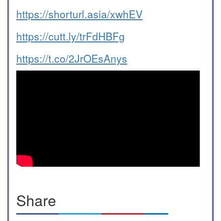
https://shorturl.asia/xwhEV
https://cutt.ly/trFdHBFg
https://t.co/2JrOEsAnys
Share